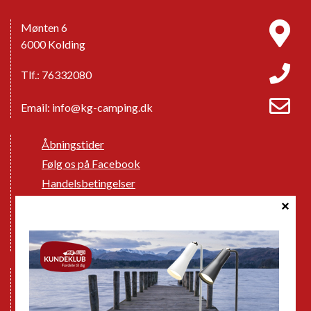
Mønten 6
6000 Kolding
Tlf.: 76332080
Email:
info@kg-camping.dk
Åbningstider
Følg os på Facebook
Handelsbetingelser
Cookie politik
Databeskyttelse GDPR
GPDR - Optagelse af foto og video
Nye Campingvogne
Nye Autocampere og Vans