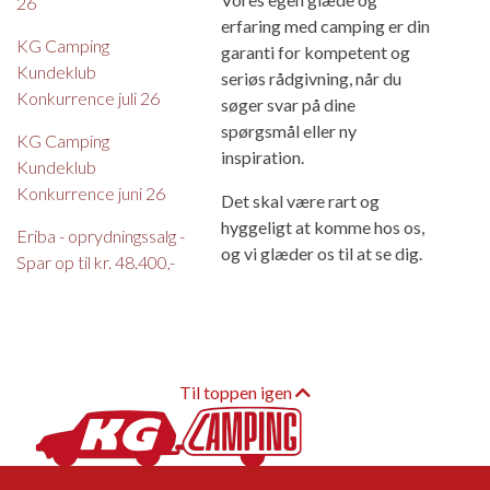
26
erfaring med camping er din
KG Camping
garanti for kompetent og
Kundeklub
seriøs rådgivning, når du
Konkurrence juli 26
søger svar på dine
spørgsmål eller ny
KG Camping
inspiration.
Kundeklub
Konkurrence juni 26
Det skal være rart og
hyggeligt at komme hos os,
Eriba - oprydningssalg -
og vi glæder os til at se dig.
Spar op til kr. 48.400,-
Til toppen igen