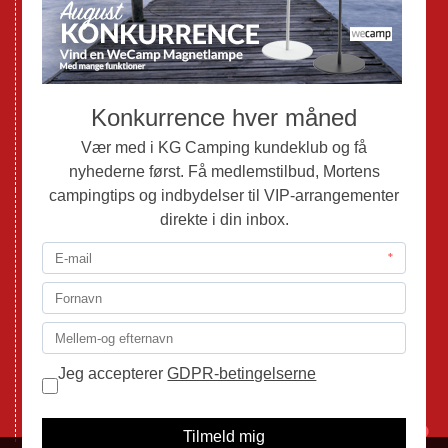
Brugte Campingvogne
Brugte Autocampere og Vans
Webshop
Værksted
Mortens Campingtips
KG Camping Kundeklub
Nyheder
Adria
Adria Vans
Adria Autocampere
Eriba
Fendt
Hobby
Randger Van
Tabbert
Isabella
1