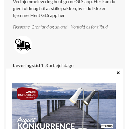
Ved hjemmelevering hent gerne GLS app. Her kan du
give fuldmagt til at stille pakken, hvis du ikke er
hjemme.
Hent GLS app her
Færøerne, Grønland og udland - Kontakt os for tilbud.
Leveringstid
1-3 arbejdsdage.
OBS Der kan være campingudstyr, som viser sig at
være i restordre.
Vi giver selvfølgelig besked hurtigst muligt med
oplysninger om forventet levering, så du ikke venter
forgæves.