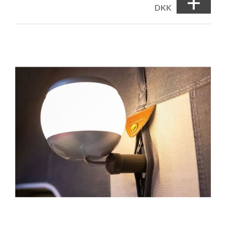
+
DKK