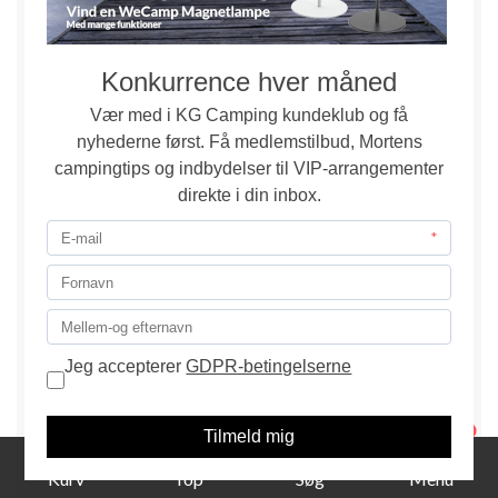
Telefon:
Har du spørgsmål vedrørende vores
produkter er vi klar ved telefonen 76 33 20 80 på
hverdage mellem kl. 10.00-16.00.
Du er også velkommen tll at sende os en mail på
info@kg-camping.dk - Vi svarer så hurtigt det er
muligt.
1
Kurv
Top
Søg
Menu