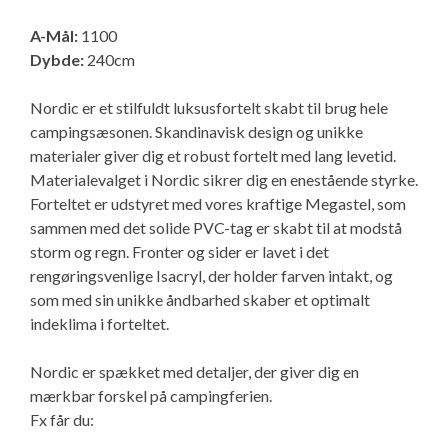
Isabella Opstillingsvejledninger
A-Mål:
1100
GPDR - Optagelse af foto og video
Dybde:
240cm
GPDR - KG Camping Kundeklub
Nordic er et stilfuldt luksusfortelt skabt til brug hele
campingsæsonen. Skandinavisk design og unikke
materialer giver dig et robust fortelt med lang levetid.
Materialevalget i Nordic sikrer dig en enestående styrke.
Forteltet er udstyret med vores kraftige Megastel, som
sammen med det solide PVC-tag er skabt til at modstå
storm og regn. Fronter og sider er lavet i det
rengøringsvenlige Isacryl, der holder farven intakt, og
som med sin unikke åndbarhed skaber et optimalt
indeklima i forteltet.
Nordic er spækket med detaljer, der giver dig en
mærkbar forskel på campingferien.
Fx får du: