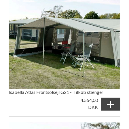
Isabella Atlas Frontsolsejl G21 - Tilkøb stænger
+
4.554,00
DKK