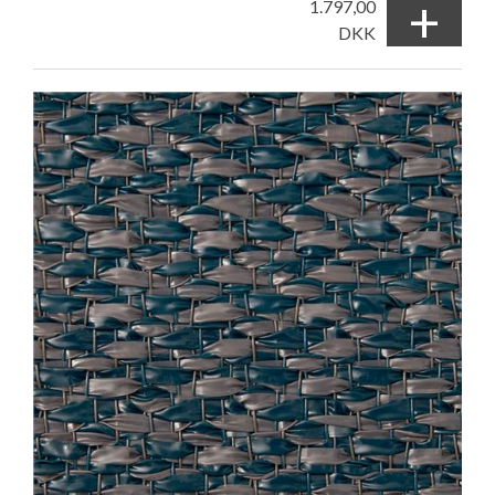
+
1.797,00
DKK