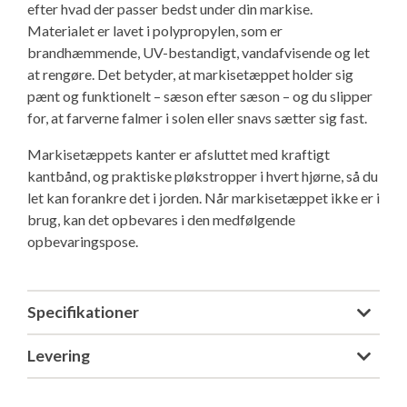
efter hvad der passer bedst under din markise.
Isabella Opstillingsvejledninger
Materialet er lavet i polypropylen, som er
GPDR - Optagelse af foto og video
brandhæmmende, UV-bestandigt, vandafvisende og let
at rengøre. Det betyder, at markisetæppet holder sig
GPDR - KG Camping Kundeklub
pænt og funktionelt – sæson efter sæson – og du slipper
for, at farverne falmer i solen eller snavs sætter sig fast.
Markisetæppets kanter er afsluttet med kraftigt
kantbånd, og praktiske pløkstropper i hvert hjørne, så du
let kan forankre det i jorden. Når markisetæppet ikke er i
brug, kan det opbevares i den medfølgende
opbevaringspose.
Specifikationer
Levering