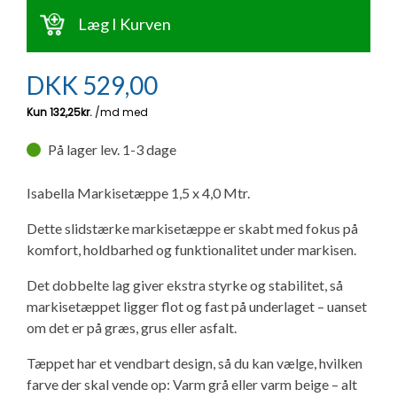
Ny campingvogn - godt at vide
Adria Astella
Next
Hobby Prestige
Adria Coral
Internet i campingvognen
Læg I Kurven
GRØN Virksomhed
Vil du sælge din campingvogn?
Hobby Maxia
Lille campingvogn
Adria Compact
Aircondition og klimaanlæg
DKK
529,00
Tuxer måleskemaer
Brugte telte og udstyr
Finansiering af campingvogn
Gas-komfort i din campingvogn
Sikker handel
På lager lev. 1-3 dage
Isabella fortelte
Forsikring af campingvogn
E-trailer kontrol- og sikkerhedsapp
Klagemuligheder
Isabella Markisetæppe 1,5 x 4,0 Mtr.
Camping erhverv
Isabella Fortelte
Byvand - rindende vand i campingvognen
Dette slidstærke markisetæppe er skabt med fokus på
Konkurrenceregler
komfort, holdbarhed og funktionalitet under markisen.
Isabella Lufttelte
3 spændende ideer til campingvognen
Det dobbelte lag giver ekstra styrke og stabilitet, så
Handelsbetingelser - webshop
markisetæppet ligger flot og fast på underlaget – uanset
Isabella weekend- og vinterfortelte
GPS tracker til autocamper og campingvogn
om det er på græs, grus eller asfalt.
Cookie & Privatlivspolitik
Tæppet har et vendbart design, så du kan vælge, hvilken
Isabella fortelte til specialvogne
farve der skal vende op: Varm grå eller varm beige – alt
Persondata