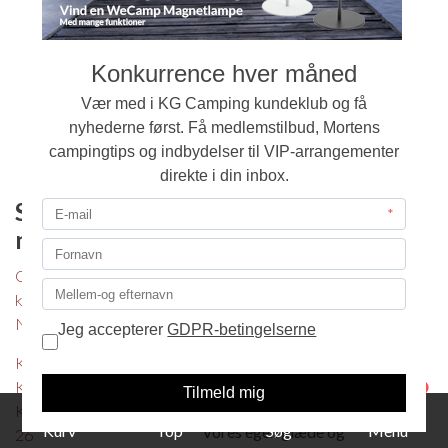
Seneste
Velkommen
nyheder
I KG Camping ønsker vi, at
du får en god oplevelse, når
Oversigt alle
du besøger os. Vi bestræber
kampagner - Netop
os helhjertet på, at du altid
Nu
får en uhøjtidelig,
KG Camping
imødekommende og venlig
Kundeklub
1
betjening og service.
Konkurrence august
Kurv
Top
Søg
Menu
Vores egen glæde og
26