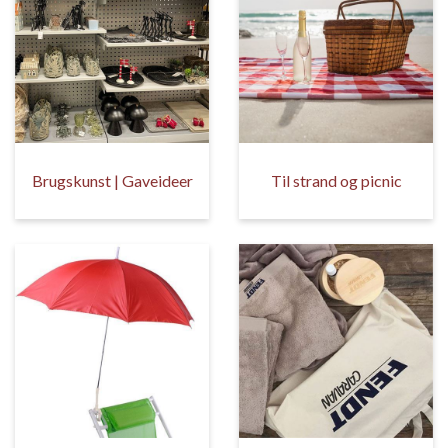
Brugskunst | Gaveideer
Til strand og picnic