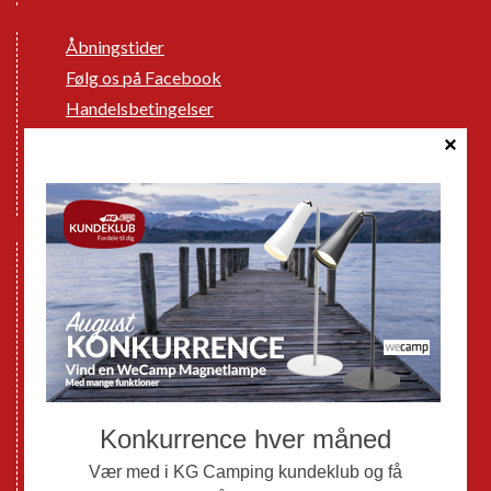
Åbningstider
Følg os på Facebook
Handelsbetingelser
Cookie politik
Databeskyttelse GDPR
GPDR - Optagelse af foto og video
Nye Campingvogne
Nye Autocampere og Vans
Brugte Campingvogne
Brugte Autocampere og Vans
Webshop
Værksted
Mortens Campingtips
KG Camping Kundeklub