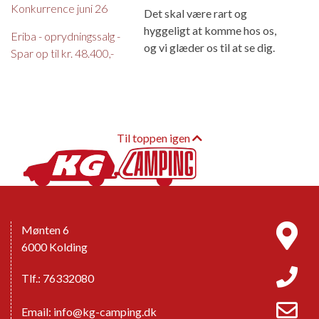
Konkurrence juni 26
Det skal være rart og
hyggeligt at komme hos os,
Eriba - oprydningssalg -
og vi glæder os til at se dig.
Spar op til kr. 48.400,-
Til toppen igen
Mønten 6
6000 Kolding
Tlf.: 76332080
Email:
info@kg-camping.dk