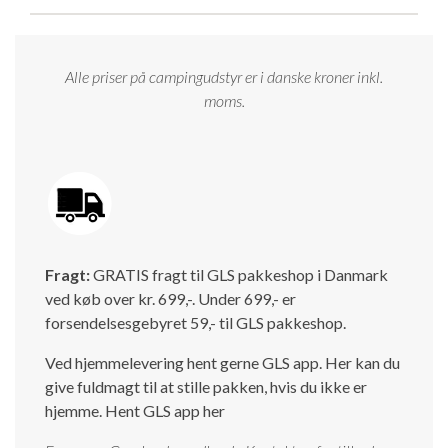
Isabella Opstillingsvejledninger
GPDR - Optagelse af foto og video
Alle priser på campingudstyr er i danske kroner inkl.
moms.
GPDR - KG Camping Kundeklub
Fragt:
GRATIS fragt til GLS pakkeshop i Danmark
ved køb over kr. 699,-. Under 699,- er
forsendelsesgebyret 59,- til GLS pakkeshop.
Ved hjemmelevering hent gerne GLS app. Her kan du
give fuldmagt til at stille pakken, hvis du ikke er
hjemme.
Hent GLS app her