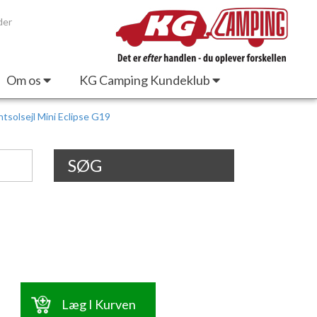
der
Om os
KG Camping Kundeklub
ntsolsejl Mini Eclipse G19
SØG
Læg I Kurven