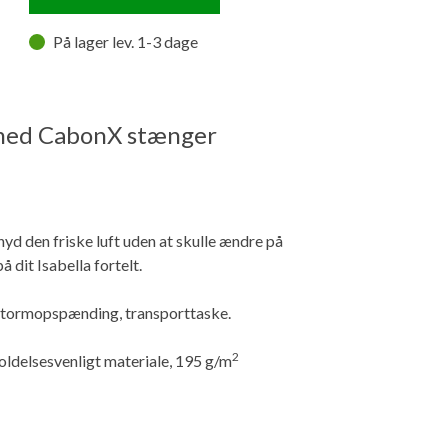
På lager lev. 1-3 dage
l med CabonX stænger
nyd den friske luft uden at skulle ændre på
 dit Isabella fortelt.
stormopspænding, transporttaske.
2
eholdelsesvenligt materiale, 195 g/m