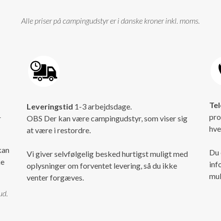
Alle priser på campingudstyr er i danske kroner inkl. moms.
Tel
Leveringstid
1-3 arbejdsdage.
pro
r
OBS Der kan være campingudstyr, som viser sig
hve
at være i restordre.
kan
Du 
Vi giver selvfølgelig besked hurtigst muligt med
ke
inf
oplysninger om forventet levering, så du ikke
mul
venter forgæves.
ud.