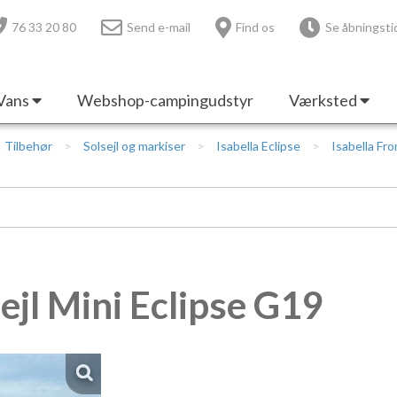
76 33 20 80
Send e-mail
Find os
Se åbningsti
Vans
Webshop-campingudstyr
Værksted
 | Tilbehør
Solsejl og markiser
Isabella Eclipse
Isabella Fro
ejl Mini Eclipse G19