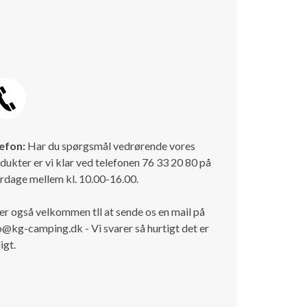
efon:
Har du spørgsmål vedrørende vores
dukter er vi klar ved telefonen 76 33 20 80 på
rdage mellem kl. 10.00-16.00.
er også velkommen tll at sende os en mail på
o@kg-camping.dk - Vi svarer så hurtigt det er
igt.