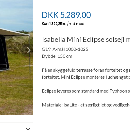
DKK
5.289,00
Isabella Mini Eclipse solsej
G19: A-mål 1000-1025
Next
Dybde: 150 cm
Få en skyggefuld terrasse foran forteltet og 
forteltet. Mini Eclipse monteres i udhænget på
Eclipse leveres som standard med Typhoon 
Materiale: IsaLite - et særligt let og vedlig