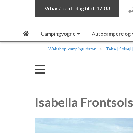
Vi har åbent i dag til kl. 17:00
Campingvogne
Autocampere og 
Webshop-campingudstyr
Telte | Solsejl
Isabella Frontsols