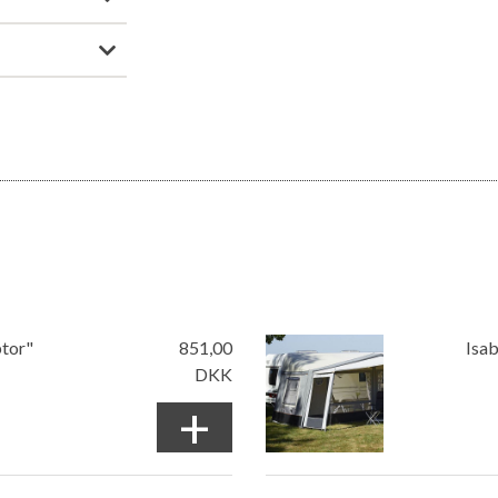
ptor"
851,00
Isab
DKK
+