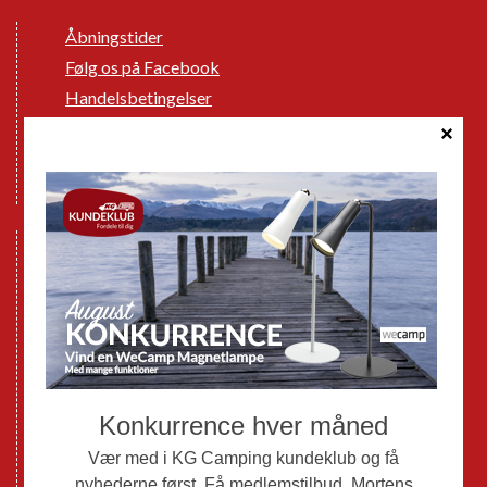
Åbningstider
Følg os på Facebook
Handelsbetingelser
Cookie politik
Databeskyttelse GDPR
GPDR - Optagelse af foto og video
Nye Campingvogne
Nye Autocampere og Vans
Brugte Campingvogne
Brugte Autocampere og Vans
Webshop
Værksted
Mortens Campingtips
KG Camping Kundeklub