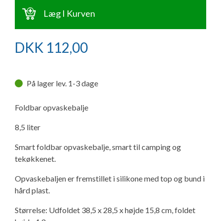
Ny campingvogn - godt at vide
Adria Astella
Next
Hobby Prestige
Adria Coral
Internet i campingvognen
Læg I Kurven
GRØN Virksomhed
Vil du sælge din campingvogn?
Hobby Maxia
Lille campingvogn
Adria Compact
Aircondition og klimaanlæg
DKK
112,00
Tuxer måleskemaer
Brugte telte og udstyr
Finansiering af campingvogn
Gas-komfort i din campingvogn
Sikker handel
På lager lev. 1-3 dage
Isabella fortelte
Forsikring af campingvogn
E-trailer kontrol- og sikkerhedsapp
Klagemuligheder
Foldbar opvaskebalje
Camping erhverv
Isabella Fortelte
Byvand - rindende vand i campingvognen
8,5 liter
Konkurrenceregler
Isabella Lufttelte
3 spændende ideer til campingvognen
Smart foldbar opvaskebalje, smart til camping og
tekøkkenet.
Handelsbetingelser - webshop
Isabella weekend- og vinterfortelte
GPS tracker til autocamper og campingvogn
Opvaskebaljen er fremstillet i silikone med top og bund i
Cookie & Privatlivspolitik
hård plast.
Isabella fortelte til specialvogne
Størrelse: Udfoldet 38,5 x 28,5 x højde 15,8 cm, foldet
Persondata