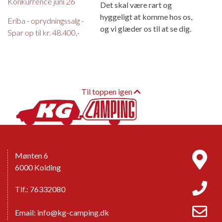
Konkurrence juni 26
Det skal være rart og
hyggeligt at komme hos os,
Eriba - oprydningssalg -
og vi glæder os til at se dig.
Spar op til kr. 48.400,-
Til toppen igen
Mønten 6
6000 Kolding
Tlf.: 76332080
Email:
info@kg-camping.dk