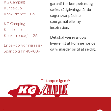
KG Camping
garanti for kompetent og
Kundeklub
seriøs rådgivning, når du
Konkurrence juli 26
søger svar på dine
spørgsmål eller ny
KG Camping
inspiration.
Kundeklub
Konkurrence juni 26
Det skal være rart og
hyggeligt at komme hos os,
Eriba - oprydningssalg -
og vi glæder os til at se dig.
Spar op til kr. 48.400,-
Til toppen igen