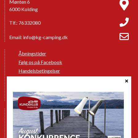
Mønten 6
6000 Kolding
Tlf.: 76332080
Email:
info@kg-camping.dk
Åbningstider
Følg os på Facebook
Handelsbetingelser
Cookie politik
Databeskyttelse GDPR
GPDR - Optagelse af foto og video
Nye Campingvogne
Nye Autocampere og Vans
Brugte Campingvogne