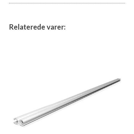
Isabella Opstillingsvejledninger
GPDR - Optagelse af foto og video
Relaterede varer:
GPDR - KG Camping Kundeklub