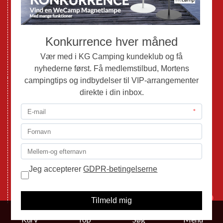
Brugte Autocampere og Vans
Webshop
Værksted
Mortens Campingtips
KG Camping Kundeklub
Nyheder
Adria
Adria Vans
Adria Autocampere
Eriba
Fendt
Hobby
Randger Van
Tabbert
Isabella
1
Kurv
Top
Søg
Menu