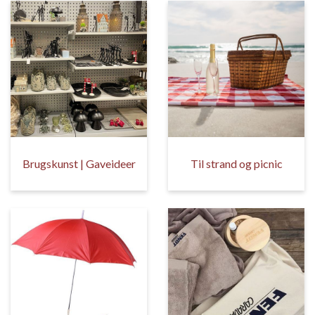
Brugskunst | Gaveideer
Til strand og picnic