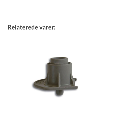
Isabella Opstillingsvejledninger
GPDR - Optagelse af foto og video
Relaterede varer:
GPDR - KG Camping Kundeklub