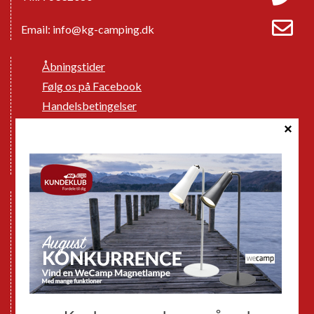
Email:
info@kg-camping.dk
Åbningstider
Følg os på Facebook
Handelsbetingelser
Cookie politik
Databeskyttelse GDPR
GPDR - Optagelse af foto og video
Nye Campingvogne
Nye Autocampere og Vans
Brugte Campingvogne
Brugte Autocampere og Vans
Webshop
Værksted