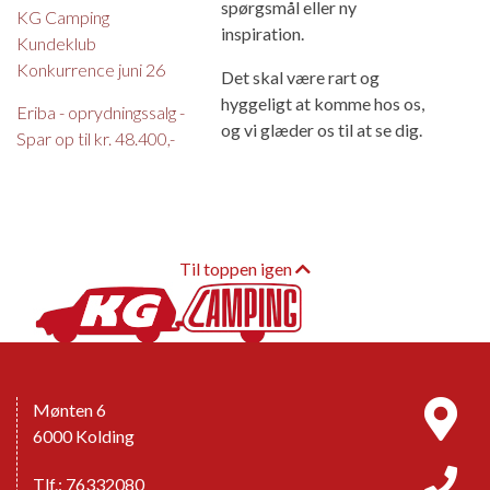
spørgsmål eller ny
KG Camping
inspiration.
Kundeklub
Konkurrence juni 26
Det skal være rart og
hyggeligt at komme hos os,
Eriba - oprydningssalg -
og vi glæder os til at se dig.
Spar op til kr. 48.400,-
Til toppen igen
Mønten 6
6000 Kolding
Tlf.: 76332080