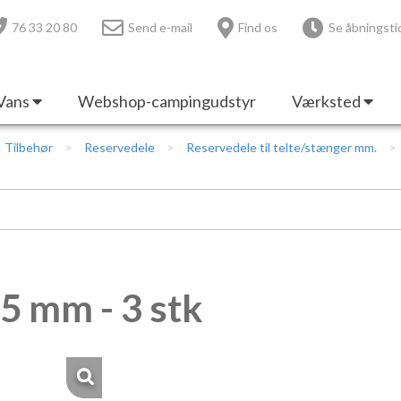
76 33 20 80
Send e-mail
Find os
Se åbningsti
Vans
Webshop-campingudstyr
Værksted
 | Tilbehør
Reservedele
Reservedele til telte/stænger mm.
5 mm - 3 stk