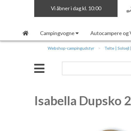
Vi åbner i dag kl. 10:00
Campingvogne
Autocampere og 
Webshop-campingudstyr
Telte | Solsejl
Isabella Dupsko 2