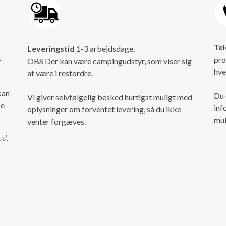
Tel
Leveringstid
1-3 arbejdsdage.
pro
r
OBS Der kan være campingudstyr, som viser sig
hve
at være i restordre.
kan
Du 
Vi giver selvfølgelig besked hurtigst muligt med
ke
inf
oplysninger om forventet levering, så du ikke
mul
venter forgæves.
ud.