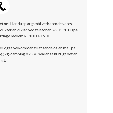
efon:
Har du spørgsmål vedrørende vores
dukter er vi klar ved telefonen 76 33 20 80 på
rdage mellem kl. 10.00-16.00.
er også velkommen tll at sende os en mail på
o@kg-camping.dk - Vi svarer så hurtigt det er
igt.