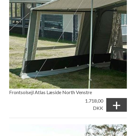
Frontsolsejl Atlas Læside North Venstre
+
1.718,00
DKK