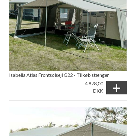
Isabella Atlas Frontsolsejl G22 - Tilkøb stænger
+
4.878,00
DKK