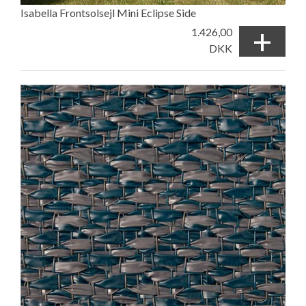
Isabella Frontsolsejl Mini Eclipse Side
+
1.426,00
DKK