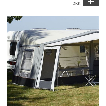
+
DKK