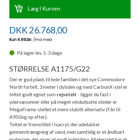
Ny campingvogn - godt at vide
Adria Astella
Next
Hobby Prestige
Adria Coral
Internet i campingvognen
Læg I Kurven
GRØN Virksomhed
Vil du sælge din campingvogn?
Hobby Maxia
Lille campingvogn
Adria Compact
Aircondition og klimaanlæg
DKK
26.768,00
Tuxer måleskemaer
Brugte telte og udstyr
Finansiering af campingvogn
Gas-komfort i din campingvogn
Sikker handel
På lager lev. 1-3 dage
Isabella fortelte
Forsikring af campingvogn
E-trailer kontrol- og sikkerhedsapp
Klagemuligheder
STØRRELSE A1175/G22
Camping erhverv
Isabella Fortelte
Byvand - rindende vand i campingvognen
Der er god plads til hele familien i det nye Commodore
Konkurrenceregler
North fortelt, 3 meter i dybden og med CarbonX-stel er
Isabella Lufttelte
3 spændende ideer til campingvognen
teltet godt egnet som
rejsetelt
- ligger du fast i
Handelsbetingelser - webshop
ydersæsonner eller på meget vindudsatte steder er
MegaFrame-stellet et mere stabilt alternativ (Fås til
Isabella weekend- og vinterfortelte
GPS tracker til autocamper og campingvogn
A950og op efter).
Cookie & Privatlivspolitik
Teltet er fremstillet i Isacryl, der udelukker
Isabella fortelte til specialvogne
gennemtrængning af vand, men samtidig er et åndbart
Persondata
materiale, der giver et godt indeklima. Materialet har et