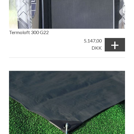
Termoloft 300 G22
+
5.147,00
DKK