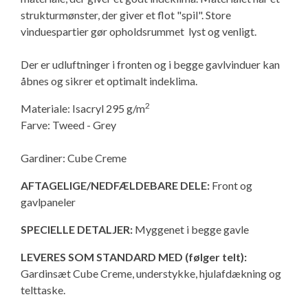
Isabella Opstillingsvejledninger
strukturmønster, der giver et flot "spil". Store
vinduespartier gør opholdsrummet lyst og venligt.
GPDR - Optagelse af foto og video
Der er udluftninger i fronten og i begge gavlvinduer kan
GPDR - KG Camping Kundeklub
åbnes og sikrer et optimalt indeklima.
2
Materiale: Isacryl 295 g/m
Farve: Tweed - Grey
Gardiner: Cube Creme
AFTAGELIGE/NEDFÆLDEBARE DELE:
Front og
gavlpaneler
SPECIELLE DETALJER:
Myggenet i begge gavle
LEVERES SOM STANDARD MED (følger telt):
Gardinsæt Cube Creme, understykke, hjulafdækning og
telttaske.