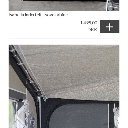
Isabella indertelt - sovekabine
+
1.499,00
DKK