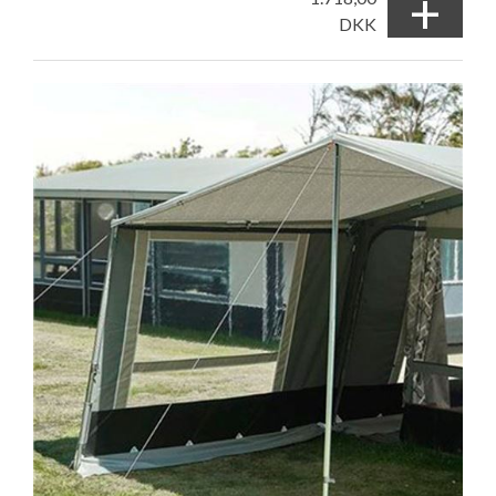
+
DKK