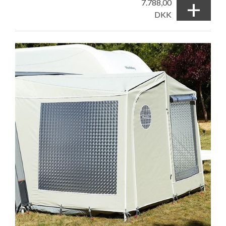
+
7.788,00
DKK