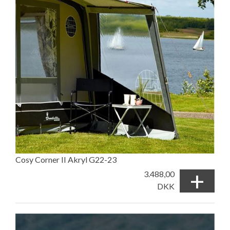
Cosy Corner II Akryl G22-23
+
3.488,00
DKK