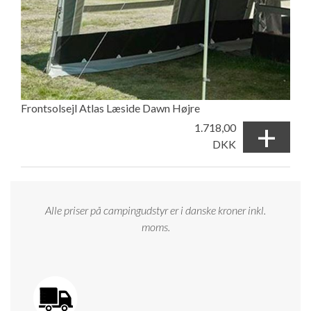
Frontsolsejl Atlas Læside Dawn Højre
+
1.718,00
DKK
Alle priser på campingudstyr er i danske kroner inkl.
moms.