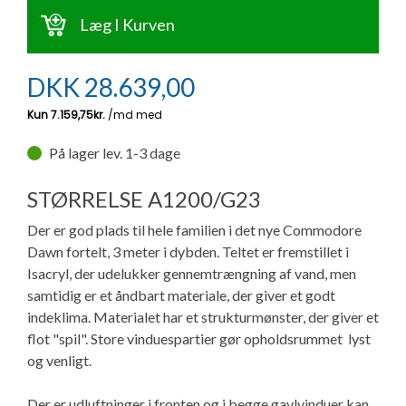
Ny campingvogn - godt at vide
Adria Astella
Next
Hobby Prestige
Adria Coral
Internet i campingvognen
Læg I Kurven
GRØN Virksomhed
Vil du sælge din campingvogn?
Hobby Maxia
Lille campingvogn
Adria Compact
Aircondition og klimaanlæg
DKK
28.639,00
Tuxer måleskemaer
Brugte telte og udstyr
Finansiering af campingvogn
Gas-komfort i din campingvogn
Sikker handel
På lager lev. 1-3 dage
Isabella fortelte
Forsikring af campingvogn
E-trailer kontrol- og sikkerhedsapp
Klagemuligheder
STØRRELSE A1200/G23
Camping erhverv
Isabella Fortelte
Byvand - rindende vand i campingvognen
Der er god plads til hele familien i det nye Commodore
Konkurrenceregler
Dawn fortelt, 3 meter i dybden. Teltet er fremstillet i
Isabella Lufttelte
3 spændende ideer til campingvognen
Isacryl, der udelukker gennemtrængning af vand, men
Handelsbetingelser - webshop
samtidig er et åndbart materiale, der giver et godt
indeklima. Materialet har et strukturmønster, der giver et
Isabella weekend- og vinterfortelte
GPS tracker til autocamper og campingvogn
flot "spil". Store vinduespartier gør opholdsrummet lyst
Cookie & Privatlivspolitik
og venligt.
Isabella fortelte til specialvogne
Persondata
Der er udluftninger i fronten og i begge gavlvinduer kan