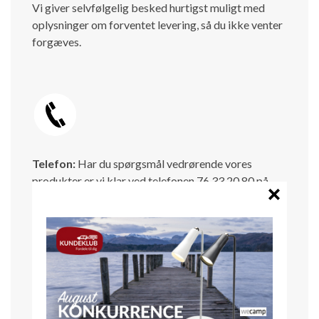
Vi giver selvfølgelig besked hurtigst muligt med
oplysninger om forventet levering, så du ikke venter
forgæves.
Telefon:
Har du spørgsmål vedrørende vores
produkter er vi klar ved telefonen 76 33 20 80 på
hverdage mellem kl. 10.00-16.00.
Du er også velkommen tll at sende os en mail på
info@kg-camping.dk - Vi svarer så hurtigt det er
muligt.