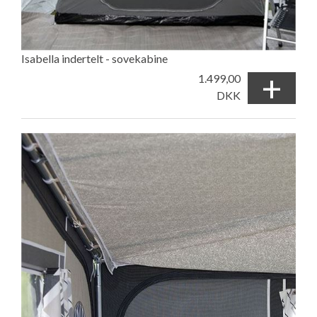
Isabella indertelt - sovekabine
+
1.499,00
DKK