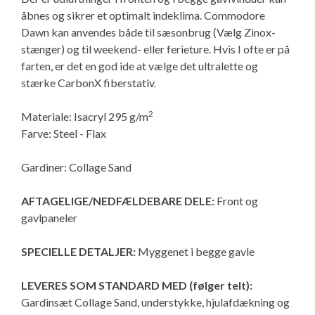
Isabella Opstillingsvejledninger
åbnes og sikrer et optimalt indeklima. Commodore
Dawn kan anvendes både til sæsonbrug (Vælg Zinox-
GPDR - Optagelse af foto og video
stænger) og til weekend- eller ferieture. Hvis I ofte er på
farten, er det en god ide at vælge det ultralette og
GPDR - KG Camping Kundeklub
stærke CarbonX fiberstativ.
2
Materiale: Isacryl 295 g/m
Farve: Steel - Flax
Gardiner: Collage Sand
AFTAGELIGE/NEDFÆLDEBARE DELE:
Front og
gavlpaneler
SPECIELLE DETALJER:
Myggenet i begge gavle
LEVERES SOM STANDARD MED (følger telt):
Gardinsæt Collage Sand, understykke, hjulafdækning og