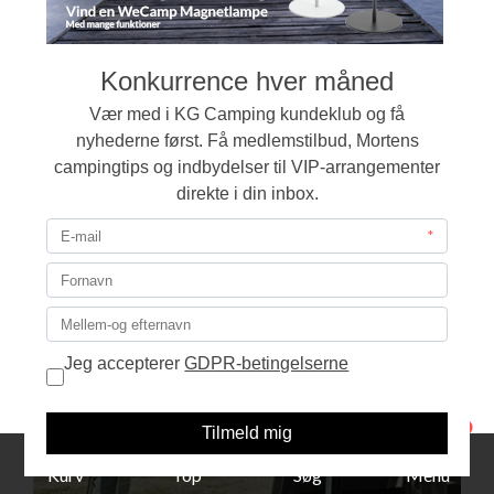
Frontsolsejl Atlas Læside Dawn Venstre
+
1.718,00
DKK
1
Kurv
Top
Søg
Menu