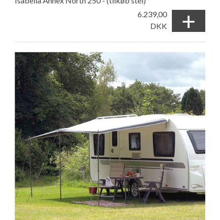
Isabella Annex North 250 - (tilkøb stel)
+
6.239,00
DKK