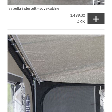
Isabella indertelt - sovekabine
+
1.499,00
DKK