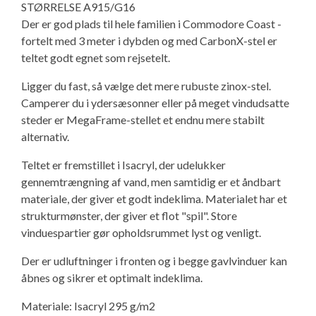
STØRRELSE A915/G16
Isabella Opstillingsvejledninger
Der er god plads til hele familien i Commodore Coast -
GPDR - Optagelse af foto og video
fortelt med 3 meter i dybden og med CarbonX-stel er
teltet godt egnet som rejsetelt.
GPDR - KG Camping Kundeklub
Ligger du fast, så vælge det mere rubuste zinox-stel.
Camperer du i ydersæsonner eller på meget vindudsatte
steder er MegaFrame-stellet et endnu mere stabilt
alternativ.
Teltet er fremstillet i Isacryl, der udelukker
gennemtrængning af vand, men samtidig er et åndbart
materiale, der giver et godt indeklima. Materialet har et
strukturmønster, der giver et flot "spil". Store
vinduespartier gør opholdsrummet lyst og venligt.
Der er udluftninger i fronten og i begge gavlvinduer kan
åbnes og sikrer et optimalt indeklima.
Materiale: Isacryl 295 g/m2