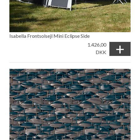
Isabella Frontsolsejl Mini Eclipse Side
+
1.426,00
DKK