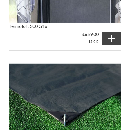
Termoloft 300 G16
+
3.659,00
DKK