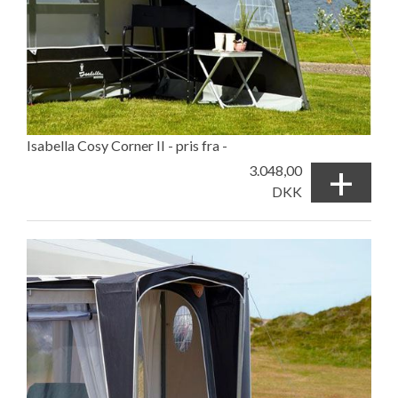
Isabella Cosy Corner II - pris fra -
+
3.048,00
DKK