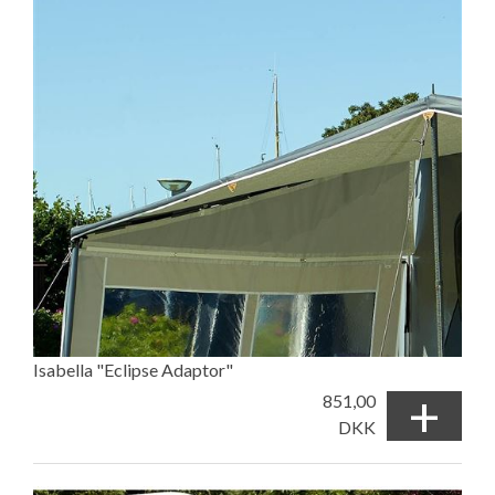
Isabella "Eclipse Adaptor"
+
851,00
DKK