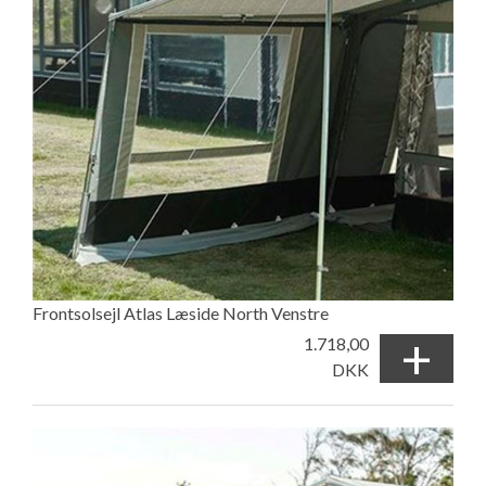
Frontsolsejl Atlas Læside North Venstre
+
1.718,00
DKK