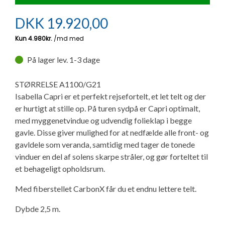
Ny campingvogn - godt at vide
Adria Astella
Next
Hobby Prestige
Adria Coral
Internet i campingvognen
GRØN Virksomhed
DKK
19.920,00
Vil du sælge din campingvogn?
Hobby Maxia
Lille campingvogn
Adria Compact
Aircondition og klimaanlæg
Tuxer måleskemaer
På lager lev. 1-3 dage
Brugte telte og udstyr
Finansiering af campingvogn
Gas-komfort i din campingvogn
Sikker handel
STØRRELSE A1100/G21
Isabella fortelte
Forsikring af campingvogn
E-trailer kontrol- og sikkerhedsapp
Isabella Capri er et perfekt rejsefortelt, et let telt og der
Klagemuligheder
er hurtigt at stille op. På turen sydpå er Capri optimalt,
Camping erhverv
Isabella Fortelte
Byvand - rindende vand i campingvognen
med myggenetvindue og udvendig folieklap i begge
gavle. Disse giver mulighed for at nedfælde alle front- og
Konkurrenceregler
gavldele som veranda, samtidig med tager de tonede
Isabella Lufttelte
3 spændende ideer til campingvognen
vinduer en del af solens skarpe stråler, og gør forteltet til
Handelsbetingelser - webshop
et behageligt opholdsrum.
Isabella weekend- og vinterfortelte
GPS tracker til autocamper og campingvogn
Med fiberstellet CarbonX får du et endnu lettere telt.
Cookie & Privatlivspolitik
Isabella fortelte til specialvogne
Dybde 2,5 m.
Persondata