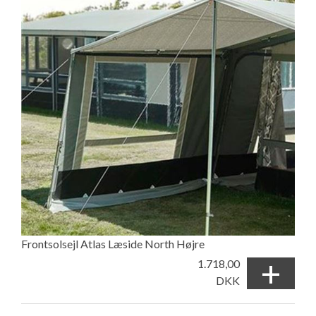
Frontsolsejl Atlas Læside North Højre
+
1.718,00
DKK