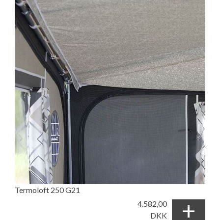
Termoloft 250 G21
+
4.582,00
DKK