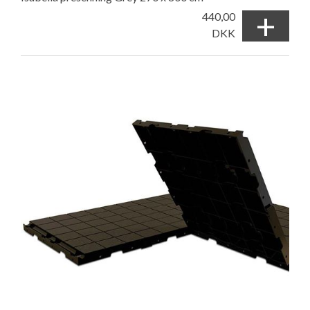
+
440,00
DKK