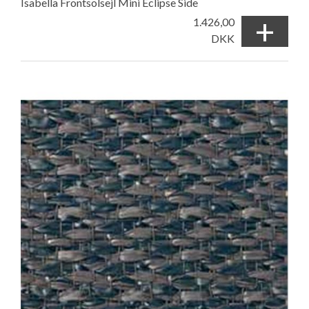
Isabella Frontsolsejl Mini Eclipse Side
+
1.426,00
DKK