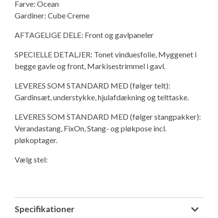
Farve: Ocean
Isabella Opstillingsvejledninger
Gardiner: Cube Creme
GPDR - Optagelse af foto og video
AFTAGELIGE DELE: Front og gavlpaneler
GPDR - KG Camping Kundeklub
SPECIELLE DETALJER: Tonet vinduesfolie, Myggenet i
begge gavle og front, Markisestrimmel i gavl.
LEVERES SOM STANDARD MED (følger telt):
Gardinsæt, understykke, hjulafdækning og telttaske.
LEVERES SOM STANDARD MED (følger stangpakker):
Verandastang, FixOn, Stang- og pløkpose incl.
pløkoptager.
Vælg stel:
Specifikationer