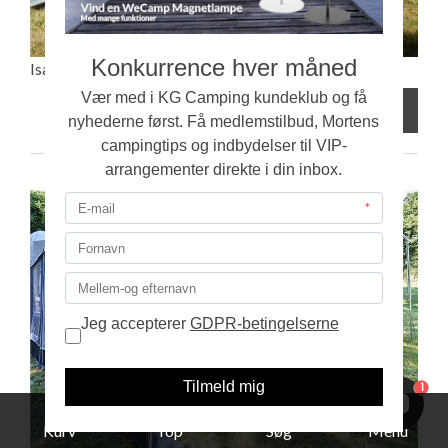
Isabella Annex Capri/Pacific 250 - tilkøb stel
+
4.893,00
DKK
1
Kurv
Top
Søg
Menu