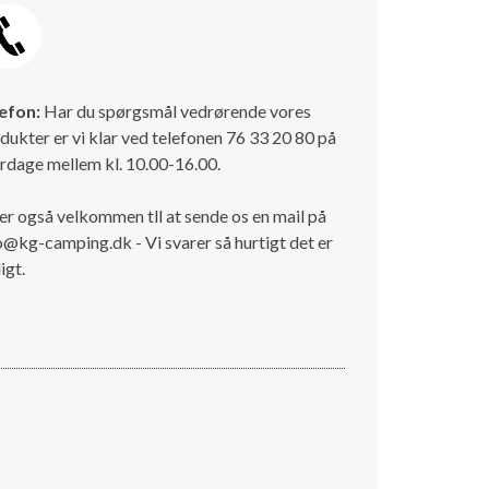
efon:
Har du spørgsmål vedrørende vores
dukter er vi klar ved telefonen 76 33 20 80 på
rdage mellem kl. 10.00-16.00.
er også velkommen tll at sende os en mail på
o@kg-camping.dk - Vi svarer så hurtigt det er
igt.