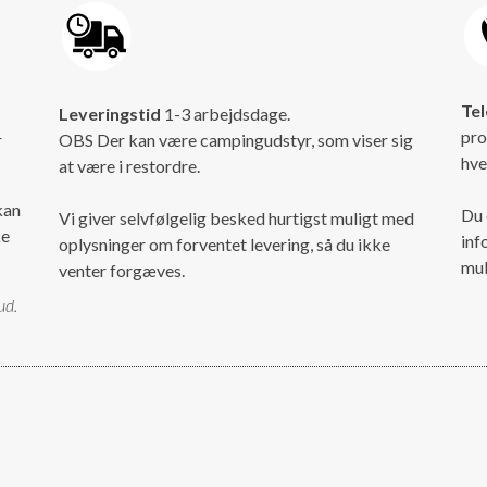
Tel
Leveringstid
1-3 arbejdsdage.
pro
r
OBS Der kan være campingudstyr, som viser sig
hve
at være i restordre.
kan
Du 
Vi giver selvfølgelig besked hurtigst muligt med
ke
inf
oplysninger om forventet levering, så du ikke
mul
venter forgæves.
ud.