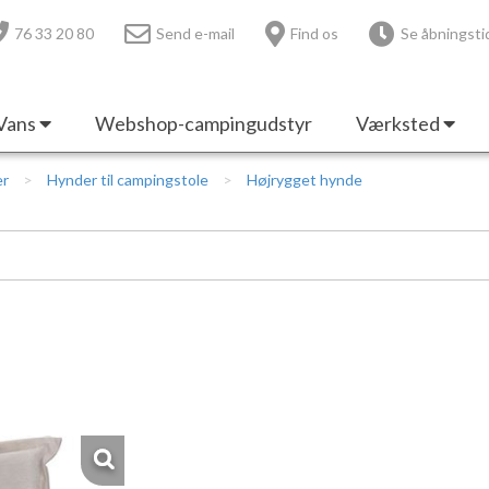
76 33 20 80
Send e-mail
Find os
Se åbningsti
Vans
Webshop-campingudstyr
Værksted
er
Hynder til campingstole
Højrygget hynde