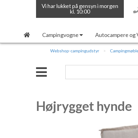
Vi har lukket på gensyn i morgen
kl. 10:00
Campingvogne
Autocampere og 
Webshop-campingudstyr
Campingmøbl
Højrygget hynde