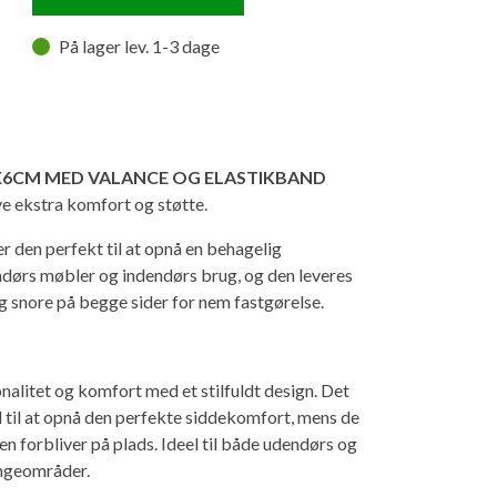
På lager lev. 1-3 dage
50X6CM MED VALANCE OG ELASTIKBAND
ve ekstra komfort og støtte.
r den perfekt til at opnå en behagelig
endørs møbler og indendørs brug, og den leveres
 snore på begge sider for nem fastgørelse.
litet og komfort med et stilfuldt design. Det
l til at opnå den perfekte siddekomfort, mens de
en forbliver på plads. Ideel til både udendørs og
ungeområder.