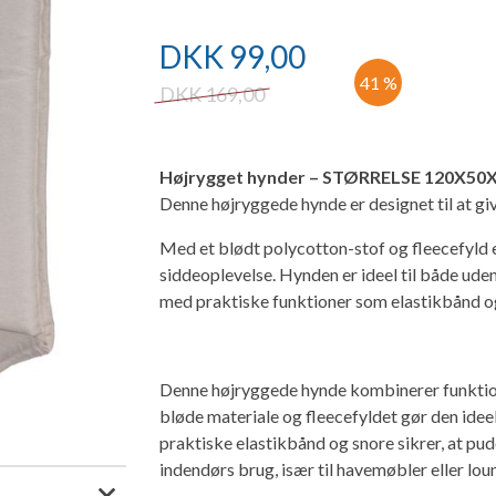
DKK
99,00
41 %
DKK
169,00
Højrygget hynder – STØRRELSE 120X
Denne højryggede hynde er designet til at gi
Med et blødt polycotton-stof og fleecefyld e
siddeoplevelse. Hynden er ideel til både ud
med praktiske funktioner som elastikbånd og
Denne højryggede hynde kombinerer funktiona
bløde materiale og fleecefyldet gør den idee
praktiske elastikbånd og snore sikrer, at pud
indendørs brug, især til havemøbler eller lo