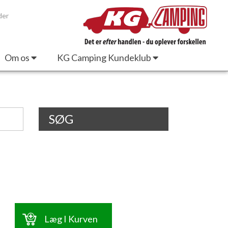
der
Om os
KG Camping Kundeklub
SØG
Læg I Kurven