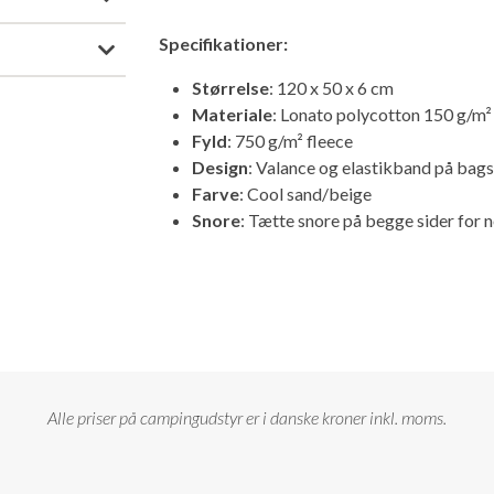
Specifikationer:
Størrelse
: 120 x 50 x 6 cm
Materiale
: Lonato polycotton 150 g/m²
Fyld
: 750 g/m² fleece
Design
: Valance og elastikband på bags
Farve
: Cool sand/beige
Snore
: Tætte snore på begge sider for 
Alle priser på campingudstyr er i danske kroner inkl. moms.