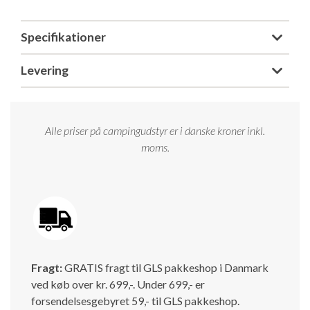
Isabella Opstillingsvejledninger
GPDR - Optagelse af foto og video
Specifikationer
Levering
GPDR - KG Camping Kundeklub
Alle priser på campingudstyr er i danske kroner inkl.
moms.
Fragt:
GRATIS fragt til GLS pakkeshop i Danmark
ved køb over kr. 699,-. Under 699,- er
forsendelsesgebyret 59,- til GLS pakkeshop.