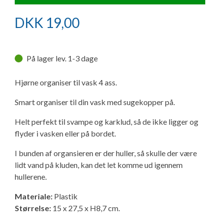
Ny campingvogn - godt at vide
Adria Astella
Next
Hobby Prestige
Adria Coral
Internet i campingvognen
GRØN Virksomhed
DKK
19,00
Vil du sælge din campingvogn?
Hobby Maxia
Lille campingvogn
Adria Compact
Aircondition og klimaanlæg
Tuxer måleskemaer
På lager lev. 1-3 dage
Brugte telte og udstyr
Finansiering af campingvogn
Gas-komfort i din campingvogn
Sikker handel
Hjørne organiser til vask 4 ass.
Isabella fortelte
Forsikring af campingvogn
E-trailer kontrol- og sikkerhedsapp
Smart organiser til din vask med sugekopper på.
Klagemuligheder
Camping erhverv
Isabella Fortelte
Byvand - rindende vand i campingvognen
Helt perfekt til svampe og karklud, så de ikke ligger og
Konkurrenceregler
flyder i vasken eller på bordet.
Isabella Lufttelte
3 spændende ideer til campingvognen
I bunden af organsieren er der huller, så skulle der være
Handelsbetingelser - webshop
lidt vand på kluden, kan det let komme ud igennem
Isabella weekend- og vinterfortelte
GPS tracker til autocamper og campingvogn
hullerene.
Cookie & Privatlivspolitik
Materiale:
Plastik
Isabella fortelte til specialvogne
Størrelse:
15 x 27,5 x H8,7 cm.
Persondata