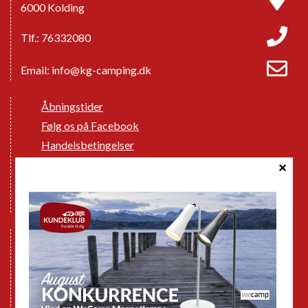
6000 Kolding
Tlf.: 76332080
Email:
info@kg-camping.dk
Åbningstider
Følg os på Facebook
Handelsbetingelser
Cookie politik
Databeskyttelse GDPR
GPDR - Optagelse af foto og video
Nye Campingvogne
Nye Autocampere og Vans
Brugte Campingvogne
Brugte Autocampere og Vans