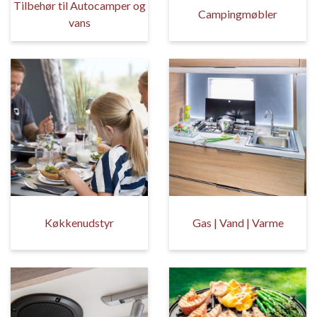
Tilbehør til Autocamper og
Campingmøbler
vans
Køkkenudstyr
Gas | Vand | Varme