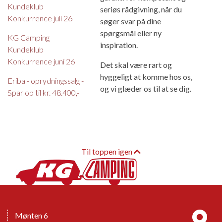
Kundeklub
seriøs rådgivning, når du
Konkurrence juli 26
søger svar på dine
spørgsmål eller ny
KG Camping
inspiration.
Kundeklub
Konkurrence juni 26
Det skal være rart og
hyggeligt at komme hos os,
Eriba - oprydningssalg -
og vi glæder os til at se dig.
Spar op til kr. 48.400,-
Til toppen igen
Mønten 6