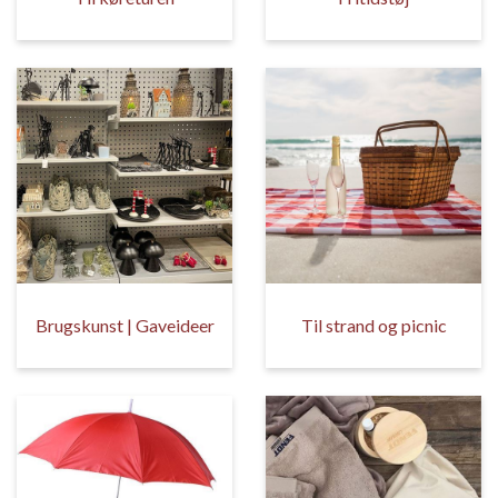
Brugskunst | Gaveideer
Til strand og picnic