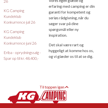
Vores egen glæde og
26
erfaring med camping er din
KG Camping
garanti for kompetent og
Kundeklub
seriøs rådgivning, når du
Konkurrence juli 26
søger svar på dine
spørgsmål eller ny
KG Camping
inspiration.
Kundeklub
Konkurrence juni 26
Det skal være rart og
hyggeligt at komme hos os,
Eriba - oprydningssalg -
og vi glæder os til at se dig.
Spar op til kr. 48.400,-
Til toppen igen