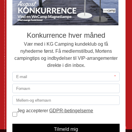
Brugte Campingvogne
Brugte Autocampere og Vans
Webshop
Værksted
Mortens Campingtips
KG Camping Kundeklub
Nyheder
Adria
Adria Vans
Adria Autocampere
Eriba
Fendt
Hobby
Randger Van
Tabbert
Isabella
1