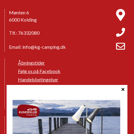
Mønten 6
6000 Kolding
Tlf.: 76332080
Email:
info@kg-camping.dk
Åbningstider
Følg os på Facebook
Handelsbetingelser
Cookie politik
Databeskyttelse GDPR
GPDR - Optagelse af foto og video
Nye Campingvogne
Nye Autocampere og Vans