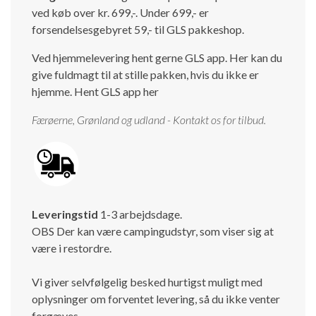
ved køb over kr. 699,-. Under 699,- er
Isabella Opstillingsvejledninger
forsendelsesgebyret 59,- til GLS pakkeshop.
GPDR - Optagelse af foto og video
Ved hjemmelevering hent gerne GLS app. Her kan du
GPDR - KG Camping Kundeklub
give fuldmagt til at stille pakken, hvis du ikke er
hjemme.
Hent GLS app her
Færøerne, Grønland og udland - Kontakt os for tilbud.
Leveringstid
1-3 arbejdsdage.
OBS Der kan være campingudstyr, som viser sig at
være i restordre.
Vi giver selvfølgelig besked hurtigst muligt med
oplysninger om forventet levering, så du ikke venter
forgæves.