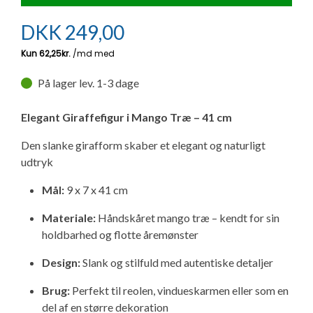
Ny campingvogn - godt at vide
Adria Astella
Next
Hobby Prestige
Adria Coral
Internet i campingvognen
GRØN Virksomhed
DKK
249,00
Vil du sælge din campingvogn?
Hobby Maxia
Lille campingvogn
Adria Compact
Aircondition og klimaanlæg
Tuxer måleskemaer
På lager lev. 1-3 dage
Brugte telte og udstyr
Finansiering af campingvogn
Gas-komfort i din campingvogn
Sikker handel
Elegant Giraffefigur i Mango Træ – 41 cm
Isabella fortelte
Forsikring af campingvogn
E-trailer kontrol- og sikkerhedsapp
Den slanke girafform skaber et elegant og naturligt
Klagemuligheder
udtryk
Camping erhverv
Isabella Fortelte
Byvand - rindende vand i campingvognen
Konkurrenceregler
Mål:
9 x 7 x 41 cm
Isabella Lufttelte
3 spændende ideer til campingvognen
Materiale:
Håndskåret mango træ – kendt for sin
Handelsbetingelser - webshop
holdbarhed og flotte åremønster
Isabella weekend- og vinterfortelte
GPS tracker til autocamper og campingvogn
Design:
Slank og stilfuld med autentiske detaljer
Cookie & Privatlivspolitik
Isabella fortelte til specialvogne
Brug:
Perfekt til reolen, vindueskarmen eller som en
Persondata
del af en større dekoration