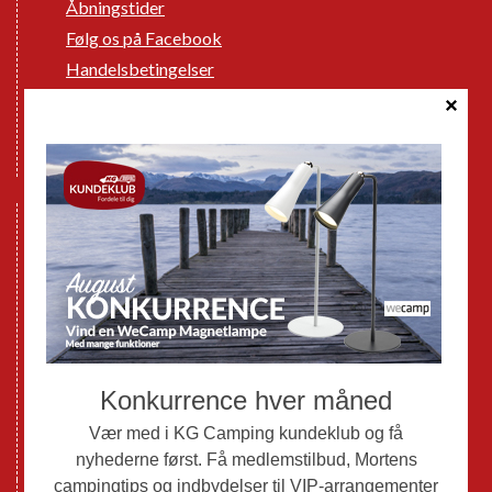
Åbningstider
Følg os på Facebook
Handelsbetingelser
Cookie politik
Databeskyttelse GDPR
GPDR - Optagelse af foto og video
Nye Campingvogne
Nye Autocampere og Vans
Brugte Campingvogne
Brugte Autocampere og Vans
Webshop
Værksted
Mortens Campingtips
KG Camping Kundeklub
Nyheder