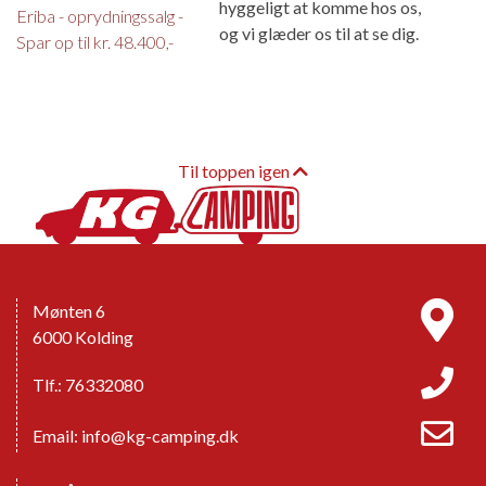
hyggeligt at komme hos os,
Eriba - oprydningssalg -
og vi glæder os til at se dig.
Spar op til kr. 48.400,-
Til toppen igen
Mønten 6
6000 Kolding
Tlf.: 76332080
Email:
info@kg-camping.dk