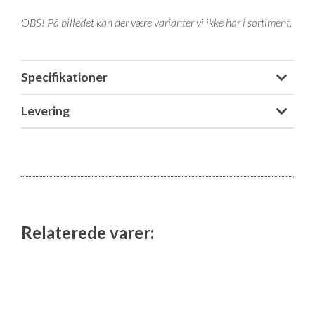
Isabella Opstillingsvejledninger
OBS! På billedet kan der være varianter vi ikke har i sortiment.
GPDR - Optagelse af foto og video
GPDR - KG Camping Kundeklub
Specifikationer
Levering
Relaterede varer: