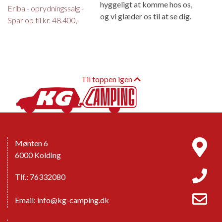
hyggeligt at komme hos os,
Eriba - oprydningssalg -
og vi glæder os til at se dig.
Spar op til kr. 48.400,-
Til toppen igen
Mønten 6
6000 Kolding
Tlf.: 76332080
Email:
info@kg-camping.dk