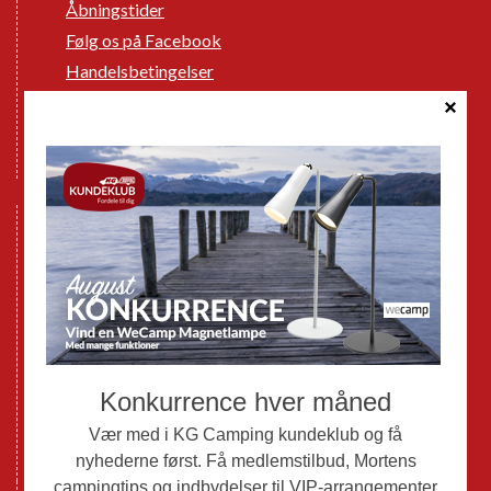
Åbningstider
Følg os på Facebook
Handelsbetingelser
Cookie politik
Databeskyttelse GDPR
GPDR - Optagelse af foto og video
Nye Campingvogne
Nye Autocampere og Vans
Brugte Campingvogne
Brugte Autocampere og Vans
Webshop
Værksted
Mortens Campingtips
KG Camping Kundeklub
Nyheder