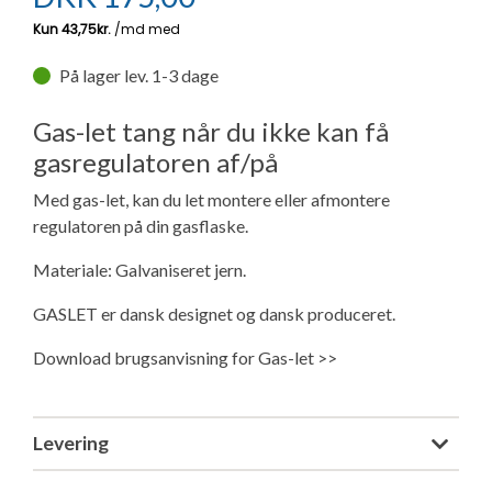
Ny campingvogn - godt at vide
Adria Astella
Next
Hobby Prestige
Adria Coral
Internet i campingvognen
GRØN Virksomhed
Vil du sælge din campingvogn?
Hobby Maxia
Lille campingvogn
Adria Compact
Aircondition og klimaanlæg
På lager lev. 1-3 dage
Tuxer måleskemaer
Gas-let tang når du ikke kan få
Brugte telte og udstyr
Finansiering af campingvogn
Gas-komfort i din campingvogn
gasregulatoren af/på
Sikker handel
Med gas-let, kan du let montere eller afmontere
Isabella fortelte
Forsikring af campingvogn
E-trailer kontrol- og sikkerhedsapp
regulatoren på din gasflaske.
Klagemuligheder
Camping erhverv
Isabella Fortelte
Byvand - rindende vand i campingvognen
Materiale: Galvaniseret jern.
Konkurrenceregler
GASLET er dansk designet og dansk produceret.
Isabella Lufttelte
3 spændende ideer til campingvognen
Handelsbetingelser - webshop
Download brugsanvisning for Gas-let >>
Isabella weekend- og vinterfortelte
GPS tracker til autocamper og campingvogn
Cookie & Privatlivspolitik
Levering
Isabella fortelte til specialvogne
Persondata