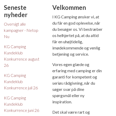
Seneste
Velkommen
nyheder
I KG Camping ønsker vi, at
du får en god oplevelse, når
Oversigt alle
du besøger os. Vi bestræber
kampagner - Netop
os helhjertet på, at du altid
Nu
får en uhøjtidelig,
KG Camping
imødekommende og venlig
Kundeklub
betjening og service.
Konkurrence august
Vores egen glæde og
26
erfaring med camping er din
KG Camping
garanti for kompetent og
Kundeklub
seriøs rådgivning, når du
Konkurrence juli 26
søger svar på dine
spørgsmål eller ny
KG Camping
inspiration.
Kundeklub
Konkurrence juni 26
Det skal være rart og