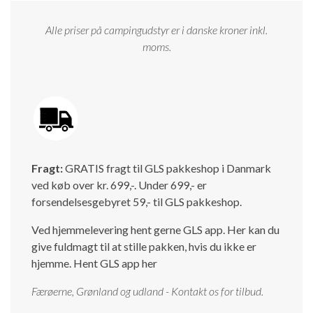
Isabella Opstillingsvejledninger
Alle priser på campingudstyr er i danske kroner inkl.
GPDR - Optagelse af foto og video
moms.
GPDR - KG Camping Kundeklub
Fragt:
GRATIS fragt til GLS pakkeshop i Danmark
ved køb over kr. 699,-. Under 699,- er
forsendelsesgebyret 59,- til GLS pakkeshop.
Ved hjemmelevering hent gerne GLS app. Her kan du
give fuldmagt til at stille pakken, hvis du ikke er
hjemme.
Hent GLS app her
Færøerne, Grønland og udland - Kontakt os for tilbud.