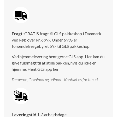
Isabella Opstillingsvejledninger
GPDR - Optagelse af foto og video
GPDR - KG Camping Kundeklub
Fragt:
GRATIS fragt til GLS pakkeshop i Danmark
ved køb over kr. 699,-. Under 699,- er
forsendelsesgebyret 59,- til GLS pakkeshop.
Ved hjemmelevering hent gerne GLS app. Her kan du
give fuldmagt til at stille pakken, hvis du ikke er
hjemme.
Hent GLS app her
Færøerne, Grønland og udland - Kontakt os for tilbud.
Leveringstid
1-3 arbejdsdage.