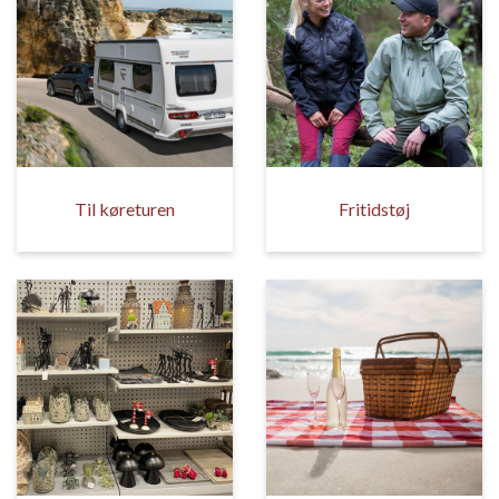
Til køreturen
Fritidstøj