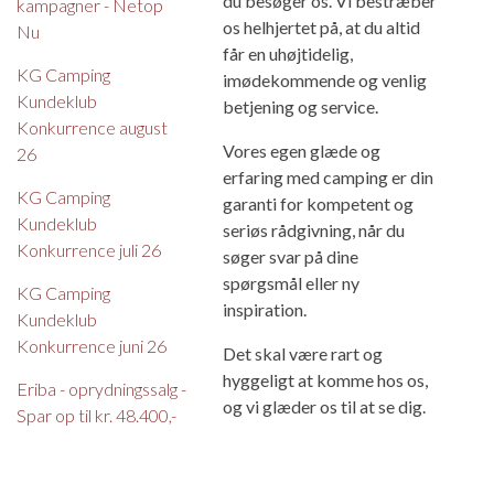
du besøger os. Vi bestræber
kampagner - Netop
os helhjertet på, at du altid
Nu
får en uhøjtidelig,
KG Camping
imødekommende og venlig
Kundeklub
betjening og service.
Konkurrence august
Vores egen glæde og
26
erfaring med camping er din
KG Camping
garanti for kompetent og
Kundeklub
seriøs rådgivning, når du
Konkurrence juli 26
søger svar på dine
spørgsmål eller ny
KG Camping
inspiration.
Kundeklub
Konkurrence juni 26
Det skal være rart og
hyggeligt at komme hos os,
Eriba - oprydningssalg -
og vi glæder os til at se dig.
Spar op til kr. 48.400,-