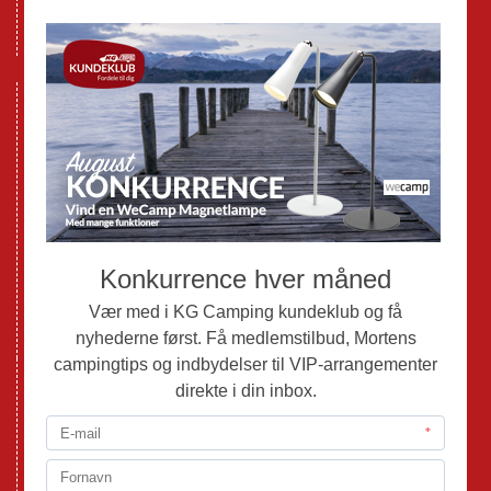
Databeskyttelse GDPR
GPDR - Optagelse af foto og video
Nye Campingvogne
Nye Autocampere og Vans
Brugte Campingvogne
Brugte Autocampere og Vans
Webshop
Værksted
Mortens Campingtips
KG Camping Kundeklub
Nyheder
Adria
Adria Vans
Adria Autocampere
Eriba