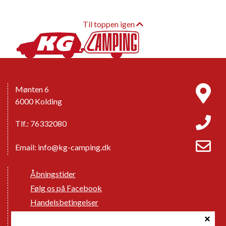
Til toppen igen
Mønten 6
6000 Kolding
Tlf.: 76332080
Email:
info@kg-camping.dk
Åbningstider
Følg os på Facebook
Handelsbetingelser
Cookie politik