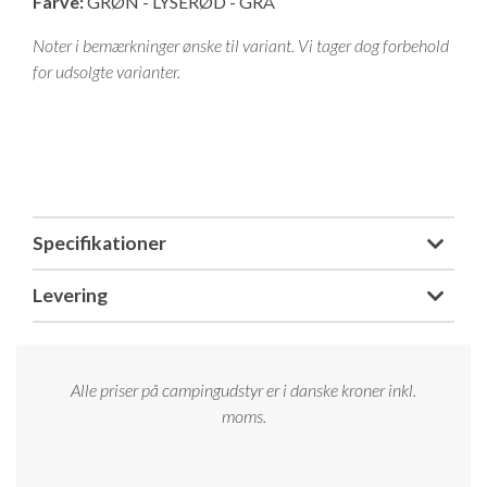
Farve:
GRØN - LYSERØD - GRÅ
Isabella Opstillingsvejledninger
Noter i bemærkninger ønske til variant. Vi tager dog forbehold
GPDR - Optagelse af foto og video
for udsolgte varianter.
GPDR - KG Camping Kundeklub
Specifikationer
Levering
Alle priser på campingudstyr er i danske kroner inkl.
moms.