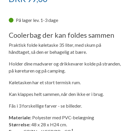
Ny campingvogn - godt at vide
Adria Astella
Next
Hobby Prestige
Adria Coral
Internet i campingvognen
GRØN Virksomhed
Vil du sælge din campingvogn?
Hobby Maxia
Lille campingvogn
Adria Compact
Aircondition og klimaanlæg
På lager lev. 1-3 dage
Tuxer måleskemaer
Coolerbag der kan foldes sammen
Brugte telte og udstyr
Finansiering af campingvogn
Gas-komfort i din campingvogn
Sikker handel
Praktisk folde køletaske 35 liter, med skum på
håndtaget, så den er behagelig at bære.
Isabella fortelte
Forsikring af campingvogn
E-trailer kontrol- og sikkerhedsapp
Klagemuligheder
Holder dine madvarer og drikkevarer kolde på stranden,
Camping erhverv
Isabella Fortelte
Byvand - rindende vand i campingvognen
på køreturen og på camping.
Konkurrenceregler
Køletasken har et stort termisk rum.
Isabella Lufttelte
3 spændende ideer til campingvognen
Kan klappes helt sammen, når den ikke er i brug.
Handelsbetingelser - webshop
Isabella weekend- og vinterfortelte
GPS tracker til autocamper og campingvogn
Fås i 3 forskellige farver - se billeder.
Cookie & Privatlivspolitik
Materiale:
Polyester med PVC-belægning
Isabella fortelte til specialvogne
Størrelse:
48 x 28 x H24 cm.
Persondata