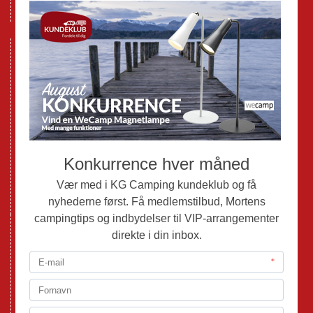
GPDR - Optagelse af foto og video
Nye Campingvogne
Nye Autocampere og Vans
Brugte Campingvogne
Brugte Autocampere og Vans
Webshop
Værksted
Mortens Campingtips
KG Camping Kundeklub
Nyheder
Adria
Adria Vans
Adria Autocampere
Eriba
Fendt