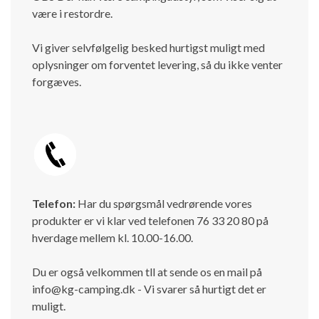
være i restordre.
Vi giver selvfølgelig besked hurtigst muligt med
oplysninger om forventet levering, så du ikke venter
forgæves.
Telefon:
Har du spørgsmål vedrørende vores
produkter er vi klar ved telefonen 76 33 20 80 på
hverdage mellem kl. 10.00-16.00.
Du er også velkommen tll at sende os en mail på
info@kg-camping.dk - Vi svarer så hurtigt det er
muligt.