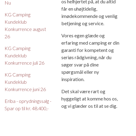
os helhjertet på, at du altid
Nu
får en uhøjtidelig,
KG Camping
imødekommende og venlig
Kundeklub
betjening og service.
Konkurrence august
Vores egen glæde og
26
erfaring med camping er din
KG Camping
garanti for kompetent og
Kundeklub
seriøs rådgivning, når du
Konkurrence juli 26
søger svar på dine
spørgsmål eller ny
KG Camping
inspiration.
Kundeklub
Konkurrence juni 26
Det skal være rart og
hyggeligt at komme hos os,
Eriba - oprydningssalg -
og vi glæder os til at se dig.
Spar op til kr. 48.400,-