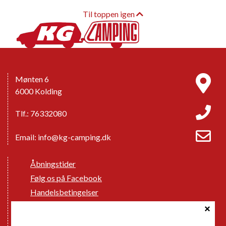
Til toppen igen
Mønten 6
6000 Kolding
Tlf.: 76332080
Email:
info@kg-camping.dk
Åbningstider
Følg os på Facebook
Handelsbetingelser
Cookie politik
Databeskyttelse GDPR