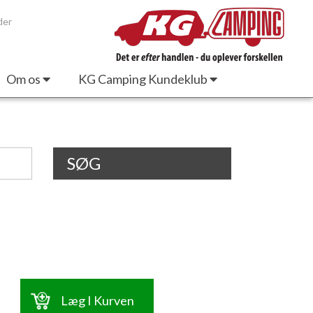
der
Om os
KG Camping Kundeklub
SØG
Læg I Kurven