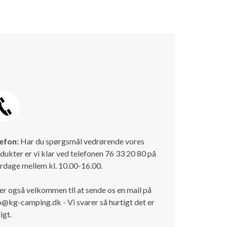
efon:
Har du spørgsmål vedrørende vores
dukter er vi klar ved telefonen 76 33 20 80 på
rdage mellem kl. 10.00-16.00.
er også velkommen tll at sende os en mail på
o@kg-camping.dk - Vi svarer så hurtigt det er
igt.