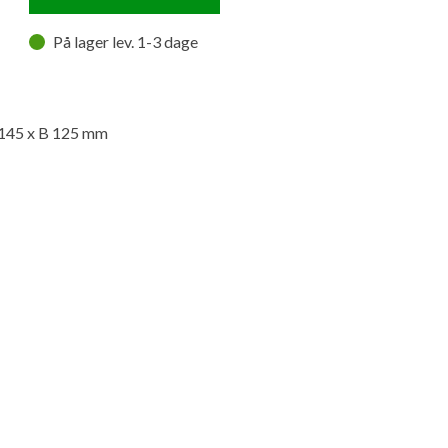
På lager lev. 1-3 dage
H 145 x B 125 mm