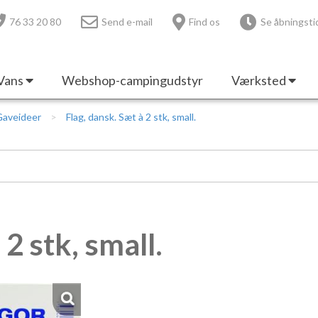
76 33 20 80
Send e-mail
Find os
Se åbningsti
Vans
Webshop-campingudstyr
Værksted
Gaveideer
Flag, dansk. Sæt à 2 stk, small.
 2 stk, small.