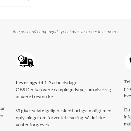
Alle priser på campingudstyr er i danske kroner inkl. moms.
Tel
Leveringstid
1-3 arbejdsdage.
pro
r
OBS Der kan være campingudstyr, som viser sig
hve
at være i restordre.
kan
Du 
Vi giver selvfølgelig besked hurtigst muligt med
ke
inf
oplysninger om forventet levering, så du ikke
mul
venter forgæves.