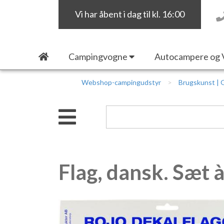
Vi har åbent i dag til kl. 16:00
Campingvogne
Autocampere og 
Webshop-campingudstyr
Brugskunst | 
Flag, dansk. Sæt à