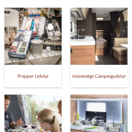
Prepper Udstyr
Indvendigt Campingudstyr