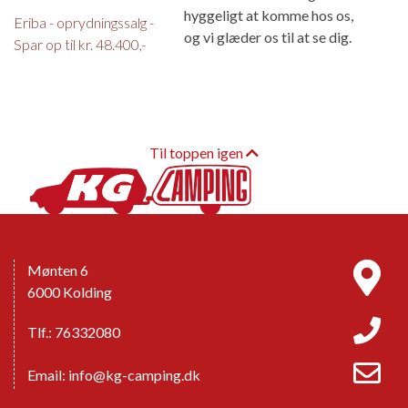
hyggeligt at komme hos os,
Eriba - oprydningssalg -
og vi glæder os til at se dig.
Spar op til kr. 48.400,-
Til toppen igen
Mønten 6
6000 Kolding
Tlf.: 76332080
Email:
info@kg-camping.dk