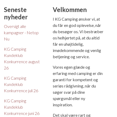
Seneste
Velkommen
nyheder
I KG Camping ønsker vi, at
du får en god oplevelse, når
Oversigt alle
du besøger os. Vi bestræber
kampagner - Netop
os helhjertet på, at du altid
Nu
får en uhøjtidelig,
KG Camping
imødekommende og venlig
Kundeklub
betjening og service.
Konkurrence august
Vores egen glæde og
26
erfaring med camping er din
KG Camping
garanti for kompetent og
Kundeklub
seriøs rådgivning, når du
Konkurrence juli 26
søger svar på dine
spørgsmål eller ny
KG Camping
inspiration.
Kundeklub
Konkurrence juni 26
Det skal være rart og