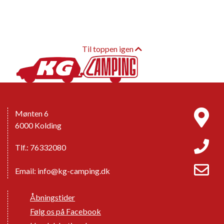
Til toppen igen
Mønten 6
6000 Kolding
Tlf.: 76332080
Email:
info@kg-camping.dk
Åbningstider
Følg os på Facebook