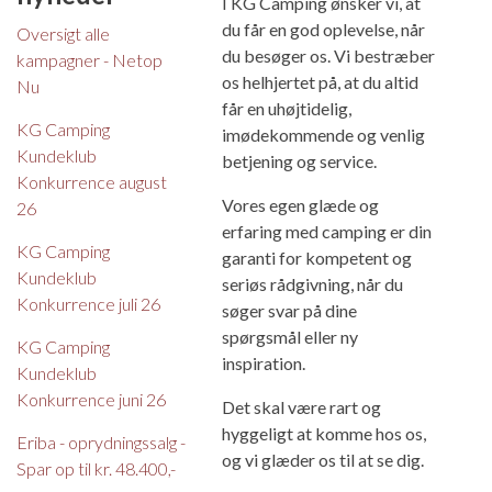
I KG Camping ønsker vi, at
du får en god oplevelse, når
Oversigt alle
du besøger os. Vi bestræber
kampagner - Netop
os helhjertet på, at du altid
Nu
får en uhøjtidelig,
KG Camping
imødekommende og venlig
Kundeklub
betjening og service.
Konkurrence august
Vores egen glæde og
26
erfaring med camping er din
KG Camping
garanti for kompetent og
Kundeklub
seriøs rådgivning, når du
Konkurrence juli 26
søger svar på dine
spørgsmål eller ny
KG Camping
inspiration.
Kundeklub
Konkurrence juni 26
Det skal være rart og
hyggeligt at komme hos os,
Eriba - oprydningssalg -
og vi glæder os til at se dig.
Spar op til kr. 48.400,-