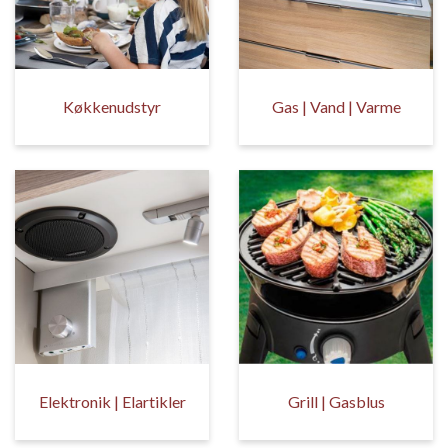
Køkkenudstyr
Gas | Vand | Varme
Elektronik | Elartikler
Grill | Gasblus