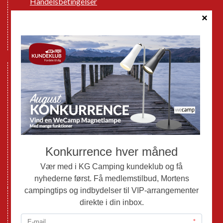
Handelsbetingelser
Cookie politik
Databeskyttelse GDPR
GPDR - Optagelse af foto og video
Nye Campingvogne
Nye Autocampere og Vans
Brugte Campingvogne
Brugte Autocampere og Vans
Webshop
Værksted
Mortens Campingtips
KG Camping Kundeklub
Nyheder
Adria
Adria Vans
Adria Autocampere