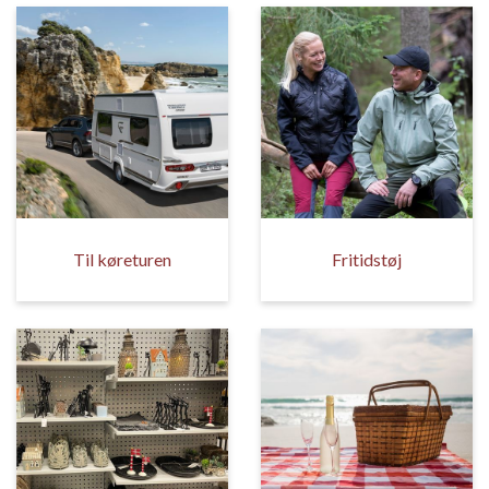
Til køreturen
Fritidstøj