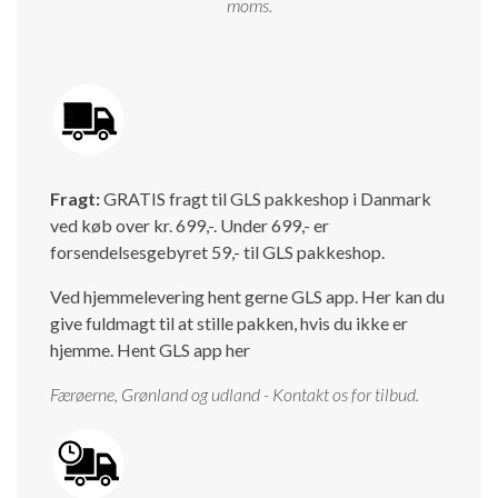
moms.
Isabella Opstillingsvejledninger
GPDR - Optagelse af foto og video
GPDR - KG Camping Kundeklub
Fragt:
GRATIS fragt til GLS pakkeshop i Danmark
ved køb over kr. 699,-. Under 699,- er
forsendelsesgebyret 59,- til GLS pakkeshop.
Ved hjemmelevering hent gerne GLS app. Her kan du
give fuldmagt til at stille pakken, hvis du ikke er
hjemme.
Hent GLS app her
Færøerne, Grønland og udland - Kontakt os for tilbud.