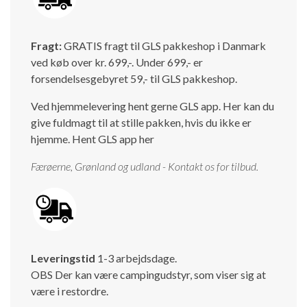
Isabella Opstillingsvejledninger
GPDR - Optagelse af foto og video
Fragt:
GRATIS fragt til GLS pakkeshop i Danmark
ved køb over kr. 699,-. Under 699,- er
GPDR - KG Camping Kundeklub
forsendelsesgebyret 59,- til GLS pakkeshop.
Ved hjemmelevering hent gerne GLS app. Her kan du
give fuldmagt til at stille pakken, hvis du ikke er
hjemme.
Hent GLS app her
Færøerne, Grønland og udland - Kontakt os for tilbud.
Leveringstid
1-3 arbejdsdage.
OBS Der kan være campingudstyr, som viser sig at
være i restordre.