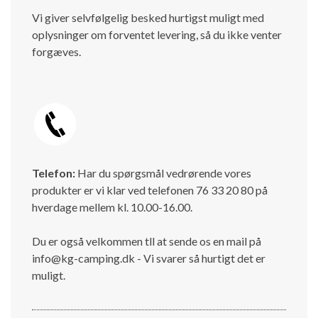
Vi giver selvfølgelig besked hurtigst muligt med
oplysninger om forventet levering, så du ikke venter
forgæves.
Telefon:
Har du spørgsmål vedrørende vores
produkter er vi klar ved telefonen 76 33 20 80 på
hverdage mellem kl. 10.00-16.00.
Du er også velkommen tll at sende os en mail på
info@kg-camping.dk - Vi svarer så hurtigt det er
muligt.