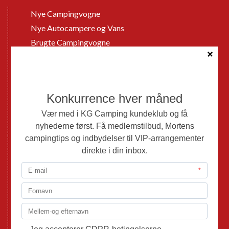
Nye Campingvogne
Nye Autocampere og Vans
Brugte Campingvogne
Brugte Autocampere og Vans
Webshop
Værksted
Mortens Campingtips
KG Camping Kundeklub
Nyheder
Adria
Adria Vans
Adria Autocampere
Eriba
Fendt
Hobby
Randger Van