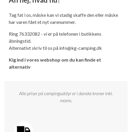
Ny campingvogn - godt at vide
Adria Astella
Next
Hobby Prestige
Adria Coral
Internet i campingvognen
GRØN Virksomhed
Tag fat i os, måske kan vi stadig skaffe den eller måske
Vil du sælge din campingvogn?
Hobby Maxia
Lille campingvogn
Adria Compact
Aircondition og klimaanlæg
har varen fået et nyt varenummer.
Tuxer måleskemaer
Ring 76332082 - vi er på telefonen i butikkens
Brugte telte og udstyr
Finansiering af campingvogn
Gas-komfort i din campingvogn
åbningstid.
Sikker handel
Alternativt skriv til os på
info@kg-camping.dk
Isabella fortelte
Forsikring af campingvogn
E-trailer kontrol- og sikkerhedsapp
Kig ind i vores webshop om du kan finde et
Klagemuligheder
alternativ
Camping erhverv
Isabella Fortelte
Byvand - rindende vand i campingvognen
Konkurrenceregler
Isabella Lufttelte
3 spændende ideer til campingvognen
Alle priser på campingudstyr er i danske kroner inkl.
Handelsbetingelser - webshop
moms.
Isabella weekend- og vinterfortelte
GPS tracker til autocamper og campingvogn
Cookie & Privatlivspolitik
Isabella fortelte til specialvogne
Persondata