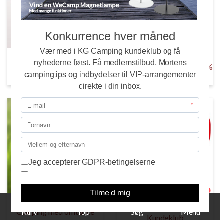
Gavekort
% Outlet og Brugtmarked %
1
TILBUD KG Camping
Kurv
Top
Søg
Menu
Camping med omtanke
Kundeklub