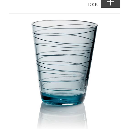
+
DKK