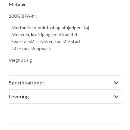
Melamin
Isabella Opstillingsvejledninger
GPDR - Optagelse af foto og video
100% BPA-fri,
- Med antislip, står fast og afhjælper støj
GPDR - KG Camping Kundeklub
- Melamin, kraftig og solid kvalitet
- Svært at slå i stykker, kan tåle stød
- Tåler maskinopvask
Vægt 214 g
Specifikationer
Levering