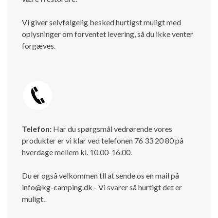
Vi giver selvfølgelig besked hurtigst muligt med
oplysninger om forventet levering, så du ikke venter
forgæves.
Telefon:
Har du spørgsmål vedrørende vores
produkter er vi klar ved telefonen 76 33 20 80 på
hverdage mellem kl. 10.00-16.00.
Du er også velkommen tll at sende os en mail på
info@kg-camping.dk - Vi svarer så hurtigt det er
muligt.