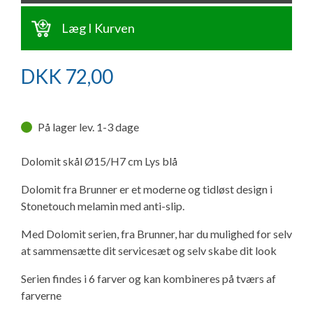
Ny campingvogn - godt at vide
Adria Astella
Next
Hobby Prestige
Adria Coral
Internet i campingvognen
GRØN Virksomhed
Læg I Kurven
Vil du sælge din campingvogn?
Hobby Maxia
Lille campingvogn
Adria Compact
Aircondition og klimaanlæg
Tuxer måleskemaer
DKK
72,00
Brugte telte og udstyr
Finansiering af campingvogn
Gas-komfort i din campingvogn
Sikker handel
Isabella fortelte
På lager lev. 1-3 dage
Forsikring af campingvogn
E-trailer kontrol- og sikkerhedsapp
Klagemuligheder
Dolomit skål Ø15/H7 cm Lys blå
Camping erhverv
Isabella Fortelte
Byvand - rindende vand i campingvognen
Konkurrenceregler
Dolomit fra Brunner er et moderne og tidløst design i
Stonetouch melamin med anti-slip.
Isabella Lufttelte
3 spændende ideer til campingvognen
Handelsbetingelser - webshop
Med Dolomit serien, fra Brunner, har du mulighed for selv
Isabella weekend- og vinterfortelte
GPS tracker til autocamper og campingvogn
at sammensætte dit servicesæt og selv skabe dit look
Cookie & Privatlivspolitik
Serien findes i 6 farver og kan kombineres på tværs af
Isabella fortelte til specialvogne
farverne
Persondata