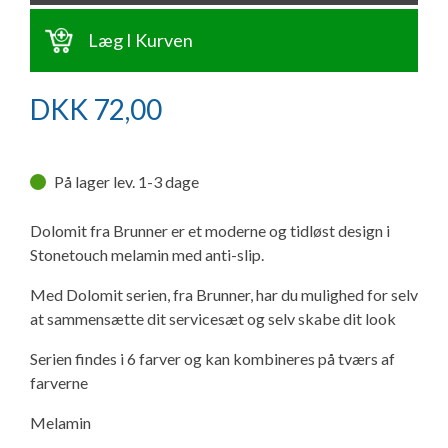
Ny campingvogn - godt at vide
Adria Astella
Next
Hobby Prestige
Adria Coral
Internet i campingvognen
GRØN Virksomhed
Læg I Kurven
Vil du sælge din campingvogn?
Hobby Maxia
Lille campingvogn
Adria Compact
Aircondition og klimaanlæg
Tuxer måleskemaer
DKK
72,00
Brugte telte og udstyr
Finansiering af campingvogn
Gas-komfort i din campingvogn
Sikker handel
Isabella fortelte
På lager lev. 1-3 dage
Forsikring af campingvogn
E-trailer kontrol- og sikkerhedsapp
Klagemuligheder
Dolomit fra Brunner er et moderne og tidløst design i
Camping erhverv
Isabella Fortelte
Byvand - rindende vand i campingvognen
Stonetouch melamin med anti-slip.
Konkurrenceregler
Med Dolomit serien, fra Brunner, har du mulighed for selv
Isabella Lufttelte
3 spændende ideer til campingvognen
at sammensætte dit servicesæt og selv skabe dit look
Handelsbetingelser - webshop
Isabella weekend- og vinterfortelte
GPS tracker til autocamper og campingvogn
Serien findes i 6 farver og kan kombineres på tværs af
Cookie & Privatlivspolitik
farverne
Isabella fortelte til specialvogne
Melamin
Persondata