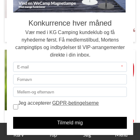
Gavekort
% Outlet og Brugtmarked %
TILBUD KG Camping
1
Camping med omtanke
Kundeklub
Kurv
Top
Søg
Menu