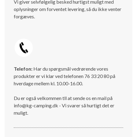
Vi giver selvfølgelig besked hurtigst muligt med
oplysninger om forventet levering, så du ikke venter
forgæves.
Telefon:
Har du spørgsmål vedrørende vores
produkter er vi klar ved telefonen 76 33 20 80 på
hverdage mellem kl. 10.00-16.00.
Du er også velkommen tll at sende os en mail på
info@kg-camping.dk - Vi svarer så hurtigt det er
muligt.