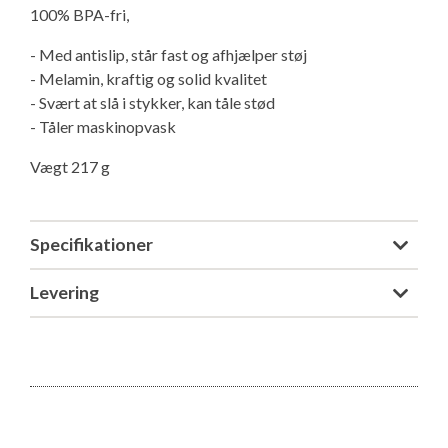
100% BPA-fri,
Isabella Opstillingsvejledninger
GPDR - Optagelse af foto og video
- Med antislip, står fast og afhjælper støj
- Melamin, kraftig og solid kvalitet
- Svært at slå i stykker, kan tåle stød
GPDR - KG Camping Kundeklub
- Tåler maskinopvask
Vægt 217 g
Specifikationer
Levering