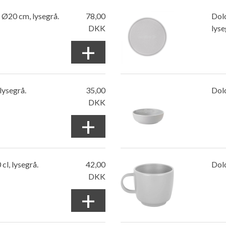
 Ø20 cm, lysegrå.
78,00
Dol
DKK
lyse
+
ysegrå.
35,00
Dolo
DKK
+
cl, lysegrå.
42,00
Dolo
DKK
+