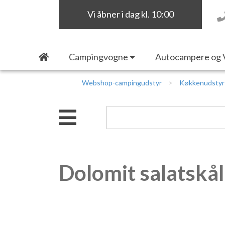
Vi åbner i dag kl. 10:00
Campingvogne
Autocampere og 
Webshop-campingudstyr
Køkkenudstyr
Dolomit salatskål