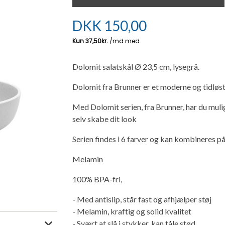
DKK
150,00
Dolomit salatskål Ø 23,5 cm, lysegrå.
Dolomit fra Brunner er et moderne og tidløst
Med Dolomit serien, fra Brunner, har du mul
selv skabe dit look
Serien findes i 6 farver og kan kombineres p
Melamin
100% BPA-fri,
- Med antislip, står fast og afhjælper støj
- Melamin, kraftig og solid kvalitet
- Svært at slå i stykker, kan tåle stød