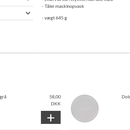
- Tåler maskinopvask
- vægt 645 g
sgrå
58,00
Dolo
DKK
+