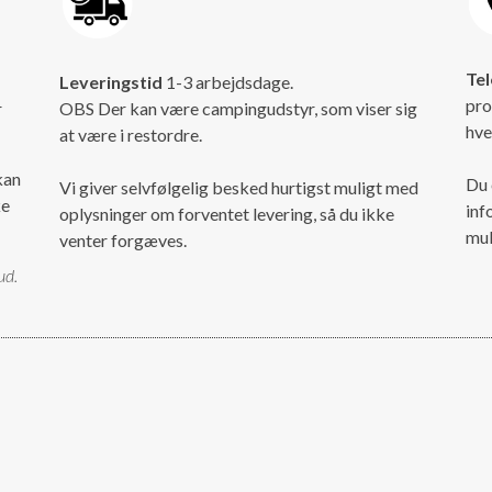
Tel
Leveringstid
1-3 arbejdsdage.
pro
r
OBS Der kan være campingudstyr, som viser sig
hve
at være i restordre.
kan
Du 
Vi giver selvfølgelig besked hurtigst muligt med
ke
inf
oplysninger om forventet levering, så du ikke
mul
venter forgæves.
ud.