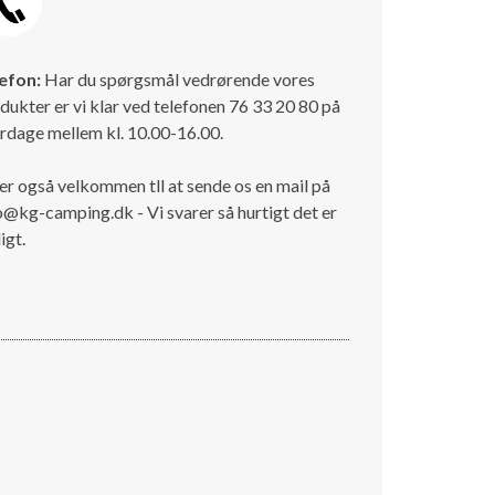
efon:
Har du spørgsmål vedrørende vores
dukter er vi klar ved telefonen 76 33 20 80 på
rdage mellem kl. 10.00-16.00.
er også velkommen tll at sende os en mail på
o@kg-camping.dk - Vi svarer så hurtigt det er
igt.