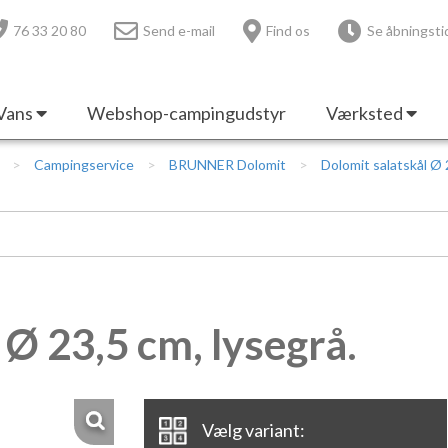
76 33 20 80
Send e-mail
Find os
Se åbningsti
Vans
Webshop-campingudstyr
Værksted
Campingservice
BRUNNER Dolomit
Dolomit salatskål Ø 
 Ø 23,5 cm, lysegrå.
Vælg variant: