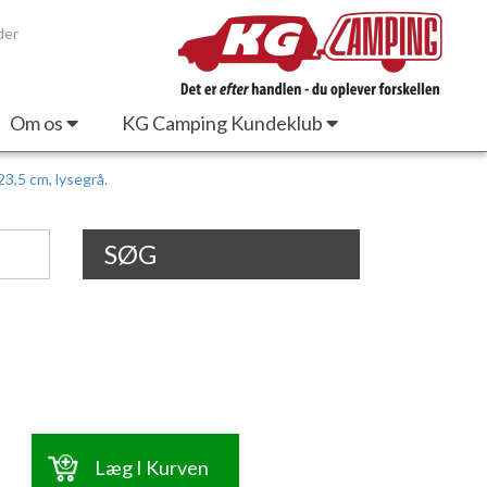
der
Om os
KG Camping Kundeklub
23,5 cm, lysegrå.
SØG
Læg I Kurven