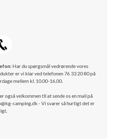
efon:
Har du spørgsmål vedrørende vores
dukter er vi klar ved telefonen 76 33 20 80 på
rdage mellem kl. 10.00-16.00.
er også velkommen tll at sende os en mail på
o@kg-camping.dk - Vi svarer så hurtigt det er
igt.