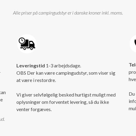
Alle priser på campingudstyr er i danske kroner inkl. moms.
Tel
Leveringstid
1-3 arbejdsdage.
pro
r
OBS Der kan være campingudstyr, som viser sig
hve
at være i restordre.
kan
Du 
Vi giver selvfølgelig besked hurtigst muligt med
ke
inf
oplysninger om forventet levering, så du ikke
mul
venter forgæves.
ud.