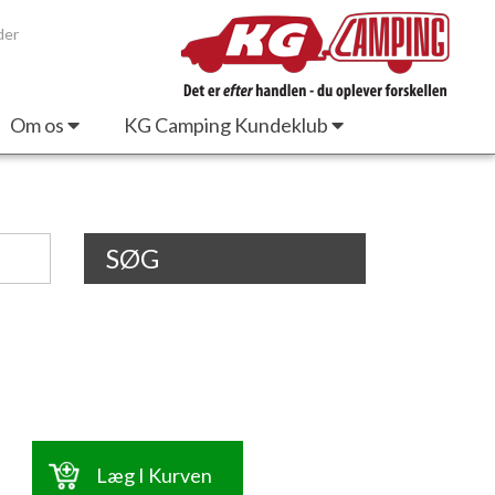
der
Om os
KG Camping Kundeklub
SØG
Læg I Kurven