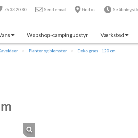
76 33 20 80
Send e-mail
Find os
Se åbningsti
Vans
Webshop-campingudstyr
Værksted
Gaveideer
Planter og blomster
Deko græs - 120 cm
cm