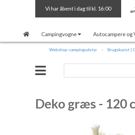
Vi har åbent i dag til kl. 16:00
Campingvogne
Autocampere og 
Webshop-campingudstyr
Brugskunst | 
Deko græs - 120 