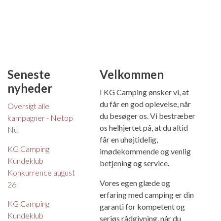
Seneste
Velkommen
nyheder
I KG Camping ønsker vi, at
du får en god oplevelse, når
Oversigt alle
du besøger os. Vi bestræber
kampagner - Netop
os helhjertet på, at du altid
Nu
får en uhøjtidelig,
KG Camping
imødekommende og venlig
Kundeklub
betjening og service.
Konkurrence august
Vores egen glæde og
26
erfaring med camping er din
KG Camping
garanti for kompetent og
Kundeklub
seriøs rådgivning, når du