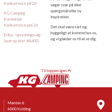
Konkurrence juli 26
søger svar på dine
spørgsmål eller ny
KG Camping
inspiration.
Kundeklub
Konkurrence juni 26
Det skal være rart og
hyggeligt at komme hos os,
Eriba - oprydningssalg -
og vi glæder os til at se dig.
Spar op til kr. 48.400,-
Til toppen igen
Mønten 6
6000 Kolding