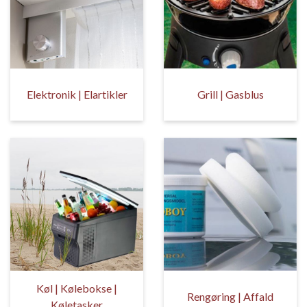
Elektronik | Elartikler
Grill | Gasblus
Køl | Kølebokse |
Rengøring | Affald
Køletasker