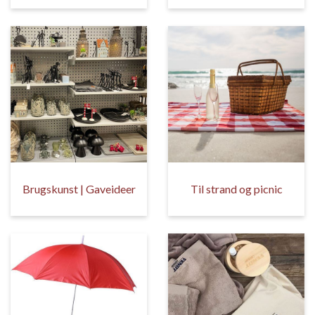
Brugskunst | Gaveideer
Til strand og picnic