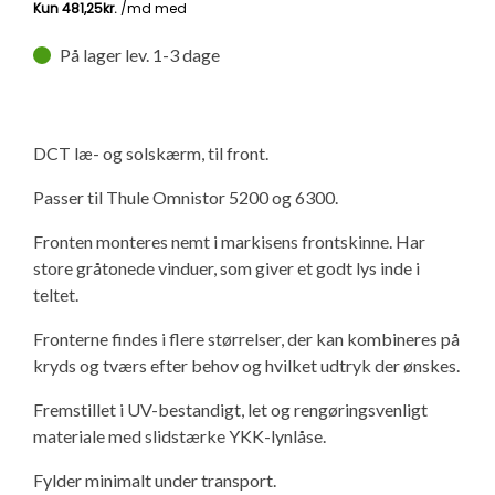
Isabella Opstillingsvejledninger
GPDR - Optagelse af foto og video
På lager lev. 1-3 dage
GPDR - KG Camping Kundeklub
DCT læ- og solskærm, til front.
Passer til Thule Omnistor 5200 og 6300.
Fronten monteres nemt i markisens frontskinne. Har
store gråtonede vinduer, som giver et godt lys inde i
teltet.
Fronterne findes i flere størrelser, der kan kombineres på
kryds og tværs efter behov og hvilket udtryk der ønskes.
Fremstillet i UV-bestandigt, let og rengøringsvenligt
materiale med slidstærke YKK-lynlåse.
Fylder minimalt under transport.