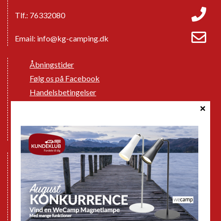
Tlf.: 76332080
Email:
info@kg-camping.dk
Åbningstider
Følg os på Facebook
Handelsbetingelser
Cookie politik
Databeskyttelse GDPR
GPDR - Optagelse af foto og video
Nye Campingvogne
Nye Autocampere og Vans
Brugte Campingvogne
Brugte Autocampere og Vans
Webshop