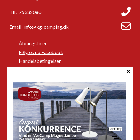
Tlf.: 76332080
Email:
info@kg-camping.dk
Åbningstider
Følg os på Facebook
Handelsbetingelser
Cookie politik
Databeskyttelse GDPR
GPDR - Optagelse af foto og video
Nye Campingvogne
Nye Autocampere og Vans
Brugte Campingvogne
Brugte Autocampere og Vans
Webshop