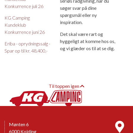
seriøs rådgivning, når du
Konkurrence juli 26
søger svar på dine
spørgsmål eller ny
KG Camping
inspiration.
Kundeklub
Konkurrence juni 26
Det skal være rart og
hyggeligt at komme hos os,
Eriba - oprydningssalg -
og vi glæder os til at se dig.
Spar op til kr. 48.400,-
Til toppen igen
Mønten 6
6000 Kolding