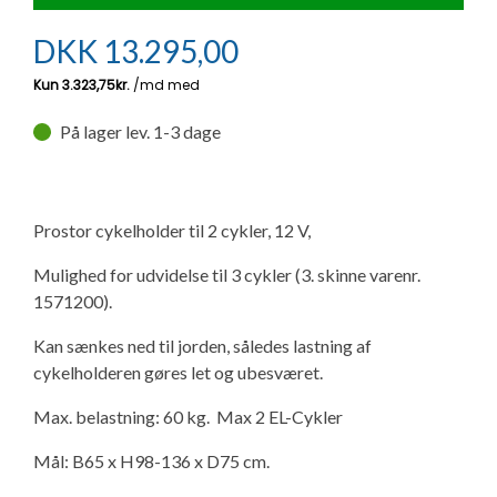
Ny campingvogn - godt at vide
Adria Astella
Next
Hobby Prestige
Adria Coral
Internet i campingvognen
GRØN Virksomhed
DKK
13.295,00
Vil du sælge din campingvogn?
Hobby Maxia
Lille campingvogn
Adria Compact
Aircondition og klimaanlæg
Tuxer måleskemaer
På lager lev. 1-3 dage
Brugte telte og udstyr
Finansiering af campingvogn
Gas-komfort i din campingvogn
Sikker handel
Isabella fortelte
Forsikring af campingvogn
E-trailer kontrol- og sikkerhedsapp
Prostor cykelholder til 2 cykler, 12 V,
Klagemuligheder
Camping erhverv
Isabella Fortelte
Byvand - rindende vand i campingvognen
Mulighed for udvidelse til 3 cykler (3. skinne varenr.
Konkurrenceregler
1571200).
Isabella Lufttelte
3 spændende ideer til campingvognen
Kan sænkes ned til jorden, således lastning af
Handelsbetingelser - webshop
cykelholderen gøres let og ubesværet.
Isabella weekend- og vinterfortelte
GPS tracker til autocamper og campingvogn
Max. belastning: 60 kg. Max 2 EL-Cykler
Cookie & Privatlivspolitik
Isabella fortelte til specialvogne
Mål: B65 x H98-136 x D75 cm.
Persondata