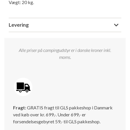
Vægt: 20 kg.
Isabella Opstillingsvejledninger
GPDR - Optagelse af foto og video
Levering
GPDR - KG Camping Kundeklub
Alle priser på campingudstyr er i danske kroner inkl.
moms.
Fragt:
GRATIS fragt til GLS pakkeshop i Danmark
ved køb over kr. 699,-. Under 699,- er
forsendelsesgebyret 59,- til GLS pakkeshop.