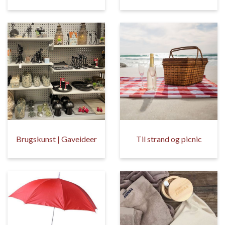
Brugskunst | Gaveideer
Til strand og picnic