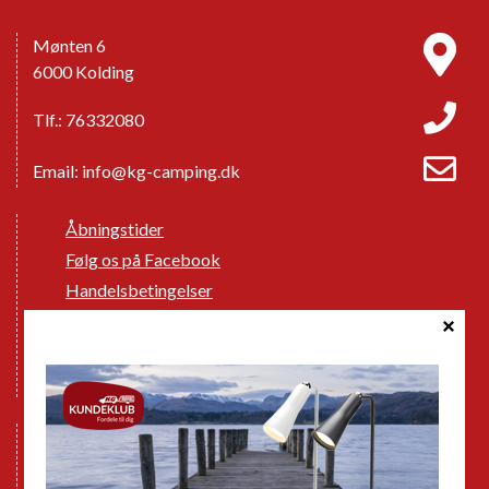
Mønten 6
6000 Kolding
Tlf.: 76332080
Email:
info@kg-camping.dk
Åbningstider
Følg os på Facebook
Handelsbetingelser
Cookie politik
Databeskyttelse GDPR
GPDR - Optagelse af foto og video
Nye Campingvogne
Nye Autocampere og Vans