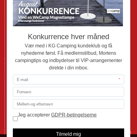
Brugte Campingvogne
Brugte Autocampere og Vans
Webshop
Værksted
Mortens Campingtips
KG Camping Kundeklub
Nyheder
Adria
Adria Vans
Adria Autocampere
Eriba
Fendt
Hobby
Randger Van
Tabbert
Isabella
1