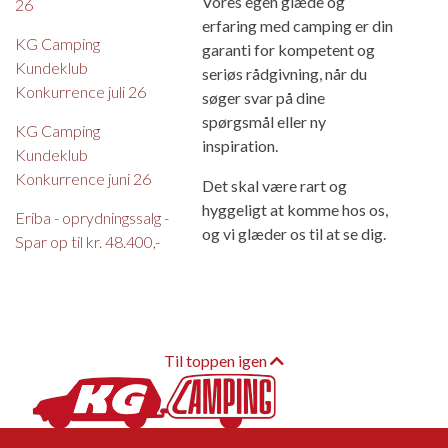
Vores egen glæde og
26
erfaring med camping er din
KG Camping
garanti for kompetent og
Kundeklub
seriøs rådgivning, når du
Konkurrence juli 26
søger svar på dine
spørgsmål eller ny
KG Camping
inspiration.
Kundeklub
Konkurrence juni 26
Det skal være rart og
hyggeligt at komme hos os,
Eriba - oprydningssalg -
og vi glæder os til at se dig.
Spar op til kr. 48.400,-
Til toppen igen