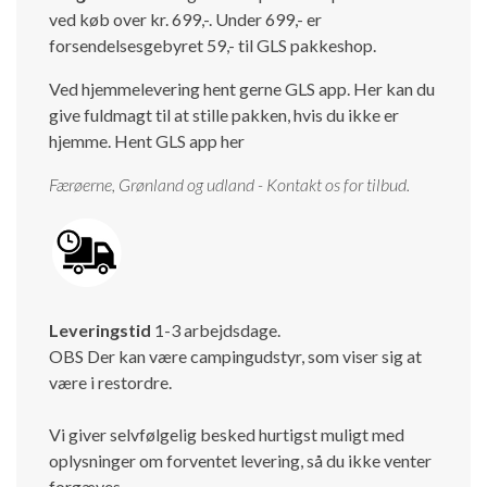
ved køb over kr. 699,-. Under 699,- er
Isabella Opstillingsvejledninger
forsendelsesgebyret 59,- til GLS pakkeshop.
GPDR - Optagelse af foto og video
Ved hjemmelevering hent gerne GLS app. Her kan du
GPDR - KG Camping Kundeklub
give fuldmagt til at stille pakken, hvis du ikke er
hjemme.
Hent GLS app her
Færøerne, Grønland og udland - Kontakt os for tilbud.
Leveringstid
1-3 arbejdsdage.
OBS Der kan være campingudstyr, som viser sig at
være i restordre.
Vi giver selvfølgelig besked hurtigst muligt med
oplysninger om forventet levering, så du ikke venter
forgæves.