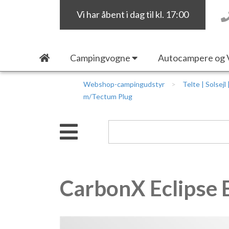
Vi har åbent i dag til kl. 17:00
Campingvogne
Autocampere og 
Webshop-campingudstyr
Telte | Solsejl
m/Tectum Plug
CarbonX Eclipse 