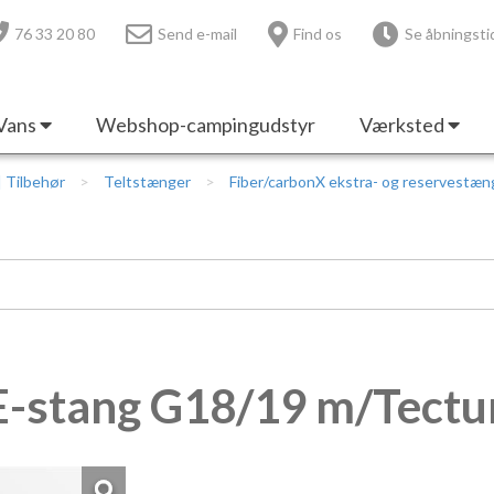
76 33 20 80
Send e-mail
Find os
Se åbningsti
Vans
Webshop-campingudstyr
Værksted
 | Tilbehør
Teltstænger
Fiber/carbonX ekstra- og reservestæn
E-stang G18/19 m/Tectu