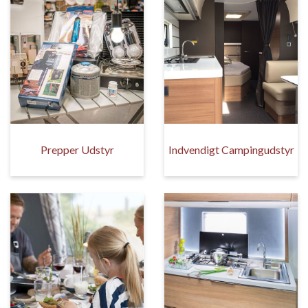
Prepper Udstyr
Indvendigt Campingudstyr