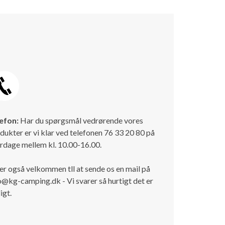
efon:
Har du spørgsmål vedrørende vores
dukter er vi klar ved telefonen 76 33 20 80 på
rdage mellem kl. 10.00-16.00.
er også velkommen tll at sende os en mail på
o@kg-camping.dk - Vi svarer så hurtigt det er
igt.