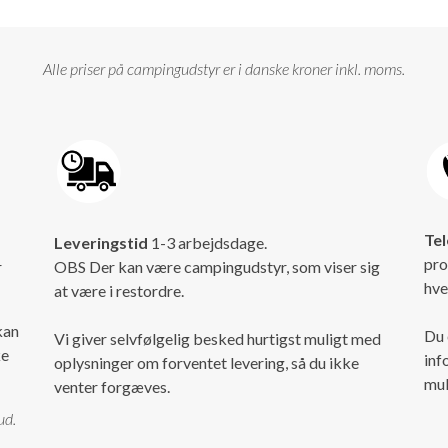
Alle priser på campingudstyr er i danske kroner inkl. moms.
Tel
Leveringstid
1-3 arbejdsdage.
pro
r
OBS Der kan være campingudstyr, som viser sig
hve
at være i restordre.
kan
Du 
Vi giver selvfølgelig besked hurtigst muligt med
ke
inf
oplysninger om forventet levering, så du ikke
mul
venter forgæves.
ud.