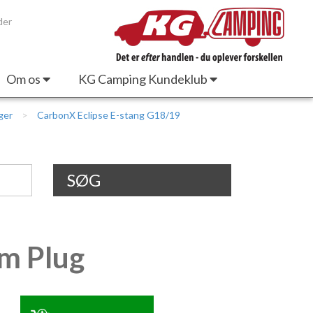
der
Om os
KG Camping Kundeklub
ger
CarbonX Eclipse E-stang G18/19
SØG
m Plug