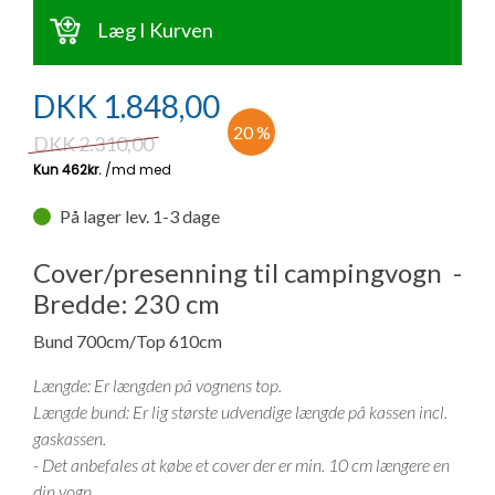
Ny campingvogn - godt at vide
Adria Astella
Next
Hobby Prestige
Adria Coral
Internet i campingvognen
Læg I Kurven
GRØN Virksomhed
Vil du sælge din campingvogn?
Hobby Maxia
Lille campingvogn
Adria Compact
Aircondition og klimaanlæg
DKK
1.848,00
Tuxer måleskemaer
20 %
Brugte telte og udstyr
Finansiering af campingvogn
Gas-komfort i din campingvogn
DKK
2.310,00
Sikker handel
Isabella fortelte
Forsikring af campingvogn
E-trailer kontrol- og sikkerhedsapp
På lager lev. 1-3 dage
Klagemuligheder
Camping erhverv
Isabella Fortelte
Byvand - rindende vand i campingvognen
Cover/presenning til campingvogn -
Konkurrenceregler
Bredde: 230 cm
Isabella Lufttelte
3 spændende ideer til campingvognen
Bund 700cm/Top 610cm
Handelsbetingelser - webshop
Længde: Er længden på vognens top.
Isabella weekend- og vinterfortelte
GPS tracker til autocamper og campingvogn
Længde bund: Er lig største udvendige længde på kassen incl.
Cookie & Privatlivspolitik
gaskassen.
Isabella fortelte til specialvogne
- Det anbefales at købe et cover der er min. 10 cm længere en
Persondata
din vogn