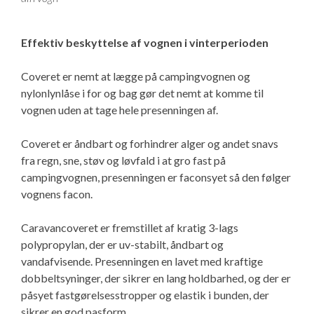
Isabella Opstillingsvejledninger
GPDR - Optagelse af foto og video
Effektiv beskyttelse af vognen i vinterperioden
GPDR - KG Camping Kundeklub
Coveret er nemt at lægge på campingvognen og
nylonlynlåse i for og bag gør det nemt at komme til
vognen uden at tage hele presenningen af.
Coveret er åndbart og forhindrer alger og andet snavs
fra regn, sne, støv og løvfald i at gro fast på
campingvognen, presenningen er faconsyet så den følger
vognens facon.
Caravancoveret er fremstillet af kratig 3-lags
polypropylan, der er uv-stabilt, åndbart og
vandafvisende. Presenningen en lavet med kraftige
dobbeltsyninger, der sikrer en lang holdbarhed, og der er
påsyet fastgørelsesstropper og elastik i bunden, der
sikrer en god pasform.