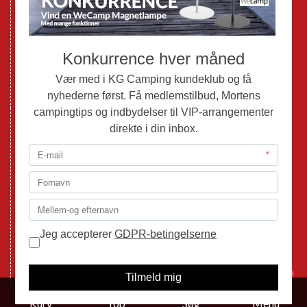
Brugte Autocampere og Vans
Webshop
Værksted
Mortens Campingtips
KG Camping Kundeklub
Nyheder
Adria
Adria Vans
Adria Autocampere
Eriba
Fendt
Hobby
Randger Van
Tabbert
Isabella
1
Kurv
Top
Søg
Menu