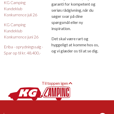
KG Camping
garanti for kompetent og
Kundeklub
seriøs rådgivning, når du
Konkurrence juli 26
søger svar på dine
spørgsmål eller ny
KG Camping
inspiration.
Kundeklub
Konkurrence juni 26
Det skal være rart og
hyggeligt at komme hos os,
Eriba - oprydningssalg -
og vi glæder os til at se dig.
Spar op til kr. 48.400,-
Til toppen igen