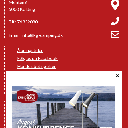
Mønten 6
6000 Kolding
Tlf.: 76332080
Email:
info@kg-camping.dk
Åbningstider
Følg os på Facebook
Handelsbetingelser
Cookie politik
Databeskyttelse GDPR
GPDR - Optagelse af foto og video
Nye Campingvogne
Nye Autocampere og Vans
Brugte Campingvogne