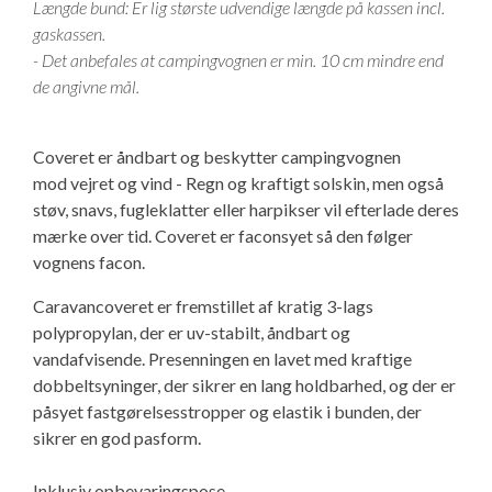
Længde bund: Er lig største udvendige længde på kassen incl.
Isabella Opstillingsvejledninger
gaskassen.
GPDR - Optagelse af foto og video
- Det anbefales at campingvognen er min. 10 cm mindre end
de angivne mål.
GPDR - KG Camping Kundeklub
Coveret er åndbart og beskytter campingvognen
mod vejret og vind - Regn og kraftigt solskin, men også
støv, snavs, fugleklatter eller harpikser vil efterlade deres
mærke over tid. Coveret er faconsyet så den følger
vognens facon.
Caravancoveret er fremstillet af kratig 3-lags
polypropylan, der er uv-stabilt, åndbart og
vandafvisende. Presenningen en lavet med kraftige
dobbeltsyninger, der sikrer en lang holdbarhed, og der er
påsyet fastgørelsesstropper og elastik i bunden, der
sikrer en god pasform.
Inklusiv opbevaringspose.