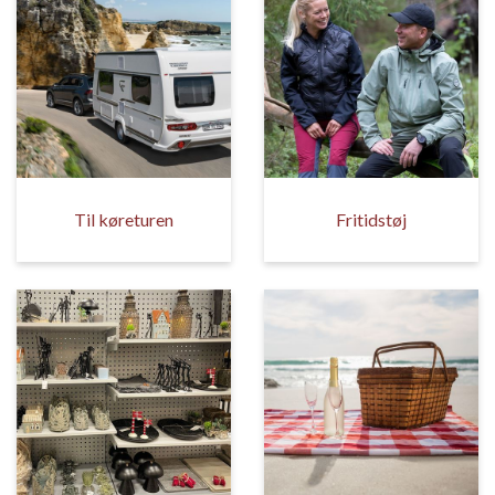
Til køreturen
Fritidstøj