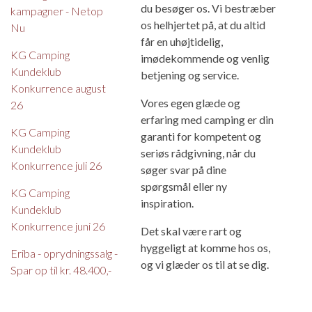
du besøger os. Vi bestræber
kampagner - Netop
os helhjertet på, at du altid
Nu
får en uhøjtidelig,
KG Camping
imødekommende og venlig
Kundeklub
betjening og service.
Konkurrence august
Vores egen glæde og
26
erfaring med camping er din
KG Camping
garanti for kompetent og
Kundeklub
seriøs rådgivning, når du
Konkurrence juli 26
søger svar på dine
spørgsmål eller ny
KG Camping
inspiration.
Kundeklub
Konkurrence juni 26
Det skal være rart og
hyggeligt at komme hos os,
Eriba - oprydningssalg -
og vi glæder os til at se dig.
Spar op til kr. 48.400,-