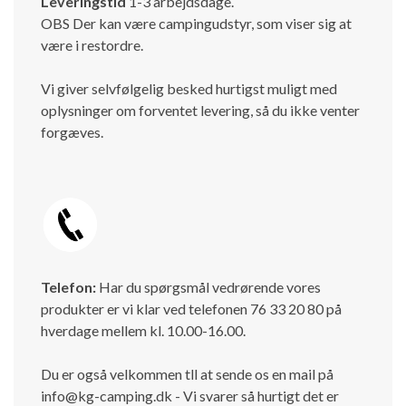
Leveringstid
1-3 arbejdsdage.
OBS Der kan være campingudstyr, som viser sig at
være i restordre.
Vi giver selvfølgelig besked hurtigst muligt med
oplysninger om forventet levering, så du ikke venter
forgæves.
Telefon:
Har du spørgsmål vedrørende vores
produkter er vi klar ved telefonen 76 33 20 80 på
hverdage mellem kl. 10.00-16.00.
Du er også velkommen tll at sende os en mail på
info@kg-camping.dk - Vi svarer så hurtigt det er