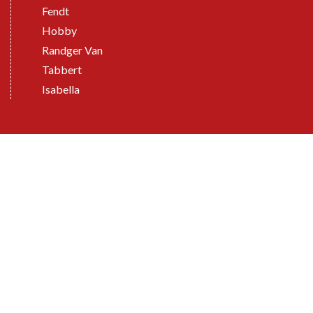
Fendt
Hobby
Randger Van
Tabbert
Isabella