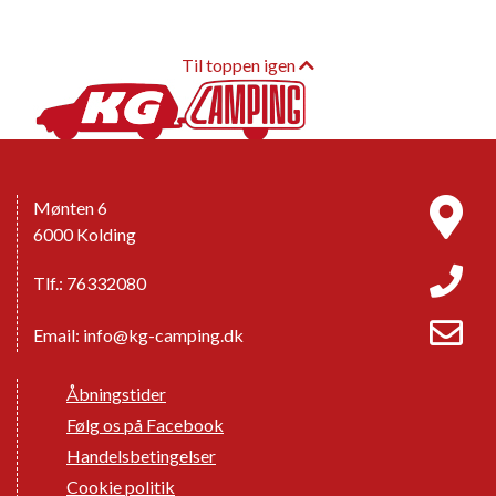
Til toppen igen
Mønten 6
6000 Kolding
Tlf.: 76332080
Email:
info@kg-camping.dk
Åbningstider
Følg os på Facebook
Handelsbetingelser
Cookie politik