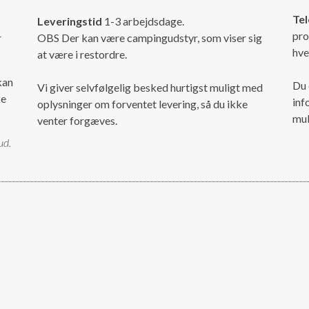
Tel
Leveringstid
1-3 arbejdsdage.
pro
r
OBS Der kan være campingudstyr, som viser sig
hve
at være i restordre.
kan
Du 
Vi giver selvfølgelig besked hurtigst muligt med
ke
inf
oplysninger om forventet levering, så du ikke
mul
venter forgæves.
ud.