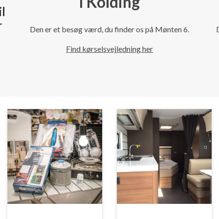
i Kolding
il
r
Den er et besøg værd, du finder os på Mønten 6.
Find kørselsvejledning her