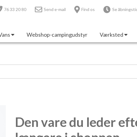
76 33 20 80
Send e-mail
Find os
Se åbningsti
Vans
Webshop-campingudstyr
Værksted
Den vare du leder eft