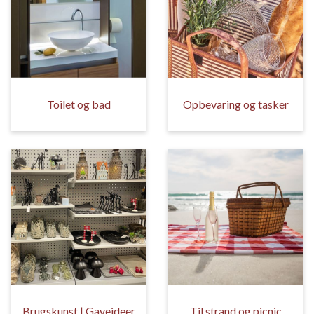
Toilet og bad
Opbevaring og tasker
Brugskunst | Gaveideer
Til strand og picnic