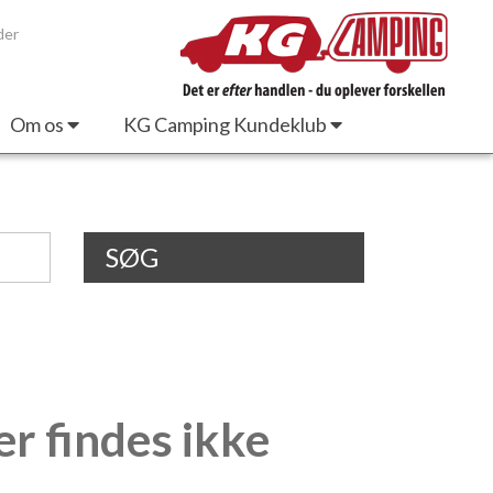
der
Om os
KG Camping Kundeklub
SØG
er findes ikke