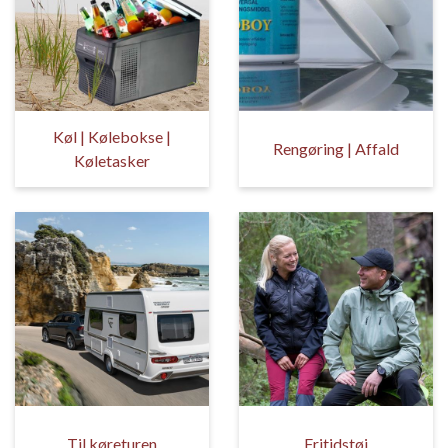
Køl | Kølebokse |
Rengøring | Affald
Køletasker
Til køreturen
Fritidstøj