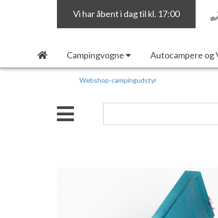
Vi har åbent i dag til kl. 17:00
Campingvogne
Autocampere og 
Webshop-campingudstyr