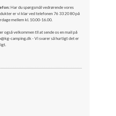
efon:
Har du spørgsmål vedrørende vores
dukter er vi klar ved telefonen 76 33 20 80 på
rdage mellem kl. 10.00-16.00.
er også velkommen tll at sende os en mail på
o@kg-camping.dk - Vi svarer så hurtigt det er
igt.