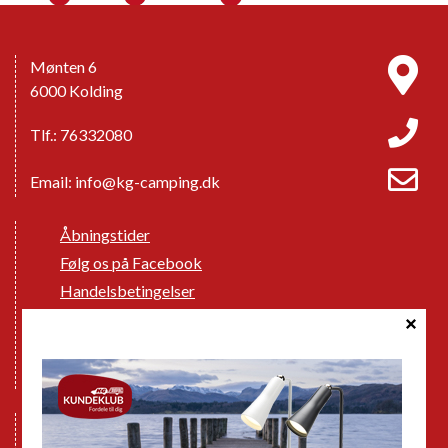
Mønten 6
6000 Kolding
Tlf.: 76332080
Email:
info@kg-camping.dk
Åbningstider
Følg os på Facebook
Handelsbetingelser
Cookie politik
Databeskyttelse GDPR
GPDR - Optagelse af foto og video
Nye Campingvogne