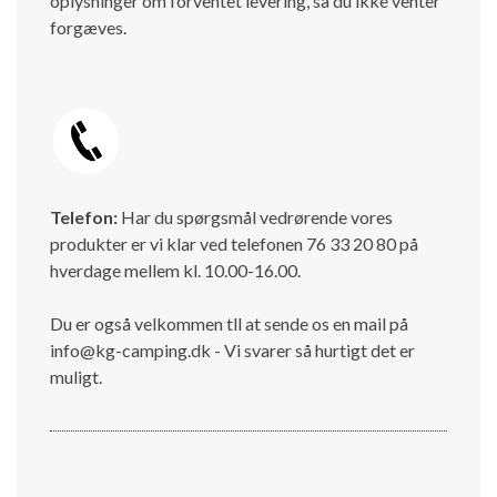
oplysninger om forventet levering, så du ikke venter
forgæves.
Telefon:
Har du spørgsmål vedrørende vores
produkter er vi klar ved telefonen 76 33 20 80 på
hverdage mellem kl. 10.00-16.00.
Du er også velkommen tll at sende os en mail på
info@kg-camping.dk - Vi svarer så hurtigt det er
muligt.