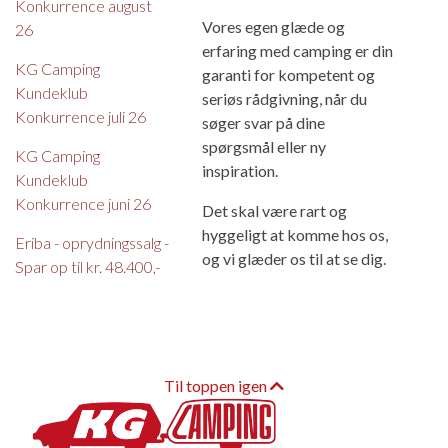
Konkurrence august
Vores egen glæde og
26
erfaring med camping er din
KG Camping
garanti for kompetent og
Kundeklub
seriøs rådgivning, når du
Konkurrence juli 26
søger svar på dine
spørgsmål eller ny
KG Camping
inspiration.
Kundeklub
Konkurrence juni 26
Det skal være rart og
hyggeligt at komme hos os,
Eriba - oprydningssalg -
og vi glæder os til at se dig.
Spar op til kr. 48.400,-
Til toppen igen