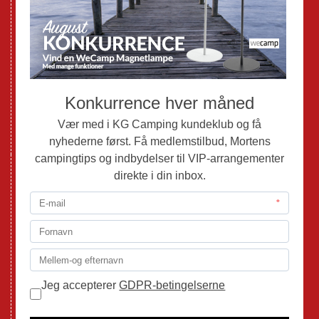
Nye Autocampere og Vans
Brugte Campingvogne
Brugte Autocampere og Vans
Webshop
Værksted
Mortens Campingtips
KG Camping Kundeklub
Nyheder
Adria
Adria Vans
Adria Autocampere
Eriba
Fendt
Hobby
Randger Van
Tabbert