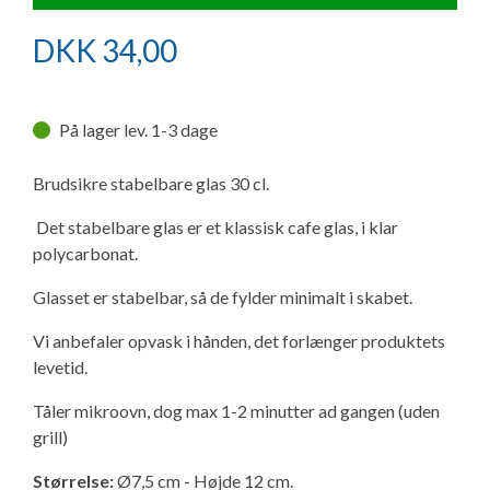
Ny campingvogn - godt at vide
Adria Astella
Next
Hobby Prestige
Adria Coral
Internet i campingvognen
GRØN Virksomhed
DKK
34,00
Vil du sælge din campingvogn?
Hobby Maxia
Lille campingvogn
Adria Compact
Aircondition og klimaanlæg
Tuxer måleskemaer
På lager lev. 1-3 dage
Brugte telte og udstyr
Finansiering af campingvogn
Gas-komfort i din campingvogn
Sikker handel
Brudsikre stabelbare glas 30 cl.
Isabella fortelte
Forsikring af campingvogn
E-trailer kontrol- og sikkerhedsapp
Det stabelbare glas er et klassisk cafe glas, i klar
Klagemuligheder
polycarbonat.
Camping erhverv
Isabella Fortelte
Byvand - rindende vand i campingvognen
Konkurrenceregler
Glasset er stabelbar, så de fylder minimalt i skabet.
Isabella Lufttelte
3 spændende ideer til campingvognen
Vi anbefaler opvask i hånden, det forlænger produktets
Handelsbetingelser - webshop
levetid.
Isabella weekend- og vinterfortelte
GPS tracker til autocamper og campingvogn
Tåler mikroovn, dog max 1-2 minutter ad gangen (uden
Cookie & Privatlivspolitik
grill)
Isabella fortelte til specialvogne
Persondata
Størrelse:
Ø7,5 cm - Højde 12 cm.