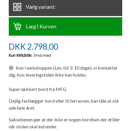
Ny campingvogn - godt at vide
Adria Astella
Next
Hobby Prestige
Adria Coral
Internet i campingvognen
Vælg variant:
GRØN Virksomhed
Vil du sælge din campingvogn?
Hobby Maxia
Lille campingvogn
Adria Compact
Aircondition og klimaanlæg
Læg I Kurven
Tuxer måleskemaer
Brugte telte og udstyr
Finansiering af campingvogn
Gas-komfort i din campingvogn
DKK
Sikker handel
2.798,00
Isabella fortelte
Forsikring af campingvogn
E-trailer kontrol- og sikkerhedsapp
Klagemuligheder
Kun i webshoppen (Lev. tid 3-10 dage), vi kontakter
Camping erhverv
Isabella Fortelte
Byvand - rindende vand i campingvognen
dig, hvis leveringstiden ikke kan holdes.
Konkurrenceregler
Isabella Lufttelte
3 spændende ideer til campingvognen
Super lækkert bord fra MFG
Handelsbetingelser - webshop
Dejlig fastlægger bord eller til terrassen, kan tåle at stå
Isabella weekend- og vinterfortelte
GPS tracker til autocamper og campingvogn
ude hele året.
Cookie & Privatlivspolitik
Saksebenen gør at der ikke er nogen bordben der driller
Isabella fortelte til specialvogne
når stolen skal ind under.
Persondata