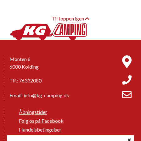
Til toppen igen
Mønten 6
6000 Kolding
Tlf.: 76332080
Email:
info@kg-camping.dk
Åbningstider
Følg os på Facebook
Handelsbetingelser
Cookie politik