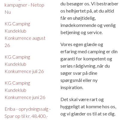
du besøger os. Vi bestræber
kampagner - Netop
os helhjertet på, at du altid
Nu
får en uhøjtidelig,
KG Camping
imødekommende og venlig
Kundeklub
betjening og service.
Konkurrence august
Vores egen glæde og
26
erfaring med camping er din
KG Camping
garanti for kompetent og
Kundeklub
seriøs rådgivning, når du
Konkurrence juli 26
søger svar på dine
spørgsmål eller ny
KG Camping
inspiration.
Kundeklub
Konkurrence juni 26
Det skal være rart og
hyggeligt at komme hos os,
Eriba - oprydningssalg -
og vi glæder os til at se dig.
Spar op til kr. 48.400,-