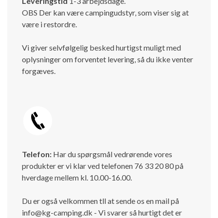
Leveringstid
1-3 arbejdsdage.
OBS Der kan være campingudstyr, som viser sig at
være i restordre.
Vi giver selvfølgelig besked hurtigst muligt med
oplysninger om forventet levering, så du ikke venter
forgæves.
Telefon:
Har du spørgsmål vedrørende vores
produkter er vi klar ved telefonen 76 33 20 80 på
hverdage mellem kl. 10.00-16.00.
Du er også velkommen tll at sende os en mail på
info@kg-camping.dk - Vi svarer så hurtigt det er