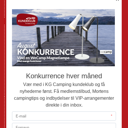
Databeskyttelse GDPR
GPDR - Optagelse af foto og video
Nye Campingvogne
Nye Autocampere og Vans
Brugte Campingvogne
Brugte Autocampere og Vans
Webshop
Værksted
Mortens Campingtips
KG Camping Kundeklub
Nyheder
Adria
Adria Vans
Adria Autocampere
Eriba