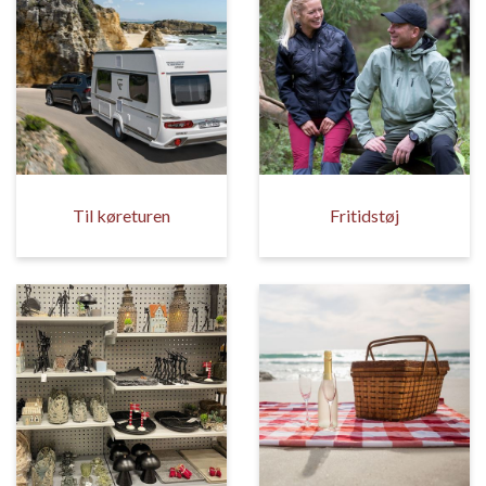
Til køreturen
Fritidstøj