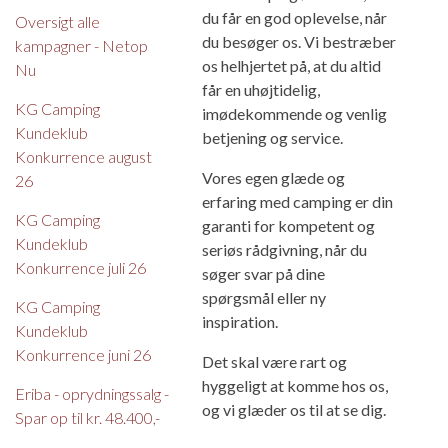
du får en god oplevelse, når
Oversigt alle
du besøger os. Vi bestræber
kampagner - Netop
os helhjertet på, at du altid
Nu
får en uhøjtidelig,
KG Camping
imødekommende og venlig
Kundeklub
betjening og service.
Konkurrence august
Vores egen glæde og
26
erfaring med camping er din
KG Camping
garanti for kompetent og
Kundeklub
seriøs rådgivning, når du
Konkurrence juli 26
søger svar på dine
spørgsmål eller ny
KG Camping
inspiration.
Kundeklub
Konkurrence juni 26
Det skal være rart og
hyggeligt at komme hos os,
Eriba - oprydningssalg -
og vi glæder os til at se dig.
Spar op til kr. 48.400,-