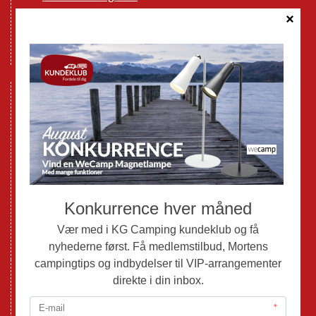
Cookie politik
Databeskyttelse GDPR
GPDR - Optagelse af foto og video
Nye Campingvogne
Nye Autocampere og Vans
Brugte Campingvogne
Brugte Autocampere og Vans
Webshop
Værksted
Mortens Campingtips
KG Camping Kundeklub
Nyheder
Adria
Adria Vans
Adria Autocampere