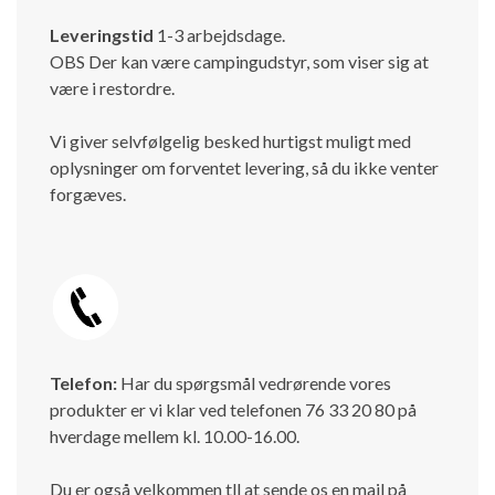
Leveringstid
1-3 arbejdsdage.
OBS Der kan være campingudstyr, som viser sig at
være i restordre.
Vi giver selvfølgelig besked hurtigst muligt med
oplysninger om forventet levering, så du ikke venter
forgæves.
Telefon:
Har du spørgsmål vedrørende vores
produkter er vi klar ved telefonen 76 33 20 80 på
hverdage mellem kl. 10.00-16.00.
Du er også velkommen tll at sende os en mail på