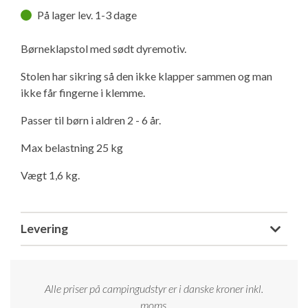
Ny campingvogn - godt at vide
Adria Astella
Next
Hobby Prestige
Adria Coral
Internet i campingvognen
På lager lev. 1-3 dage
GRØN Virksomhed
Vil du sælge din campingvogn?
Hobby Maxia
Lille campingvogn
Adria Compact
Aircondition og klimaanlæg
Børneklapstol med sødt dyremotiv.
Tuxer måleskemaer
Stolen har sikring så den ikke klapper sammen og man
Brugte telte og udstyr
Finansiering af campingvogn
Gas-komfort i din campingvogn
ikke får fingerne i klemme.
Sikker handel
Passer til børn i aldren 2 - 6 år.
Isabella fortelte
Forsikring af campingvogn
E-trailer kontrol- og sikkerhedsapp
Klagemuligheder
Max belastning 25 kg
Camping erhverv
Isabella Fortelte
Byvand - rindende vand i campingvognen
Vægt 1,6 kg.
Konkurrenceregler
Isabella Lufttelte
3 spændende ideer til campingvognen
Handelsbetingelser - webshop
Levering
Isabella weekend- og vinterfortelte
GPS tracker til autocamper og campingvogn
Cookie & Privatlivspolitik
Isabella fortelte til specialvogne
Alle priser på campingudstyr er i danske kroner inkl.
Persondata
moms.