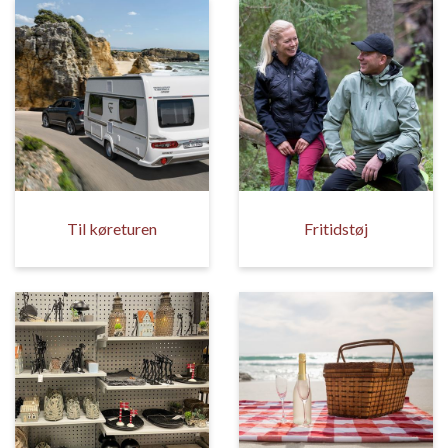
Til køreturen
Fritidstøj