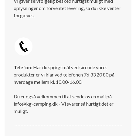
Vi giver selvfølgelig besked hurtigst muligt med
oplysninger om forventet levering, så du ikke venter
forgæves.
Telefon:
Har du spørgsmål vedrørende vores
produkter er vi klar ved telefonen 76 33 20 80 på
hverdage mellem kl. 10.00-16.00.
Du er også velkommen tll at sende os en mail på
info@kg-camping.dk - Vi svarer så hurtigt det er
muligt.