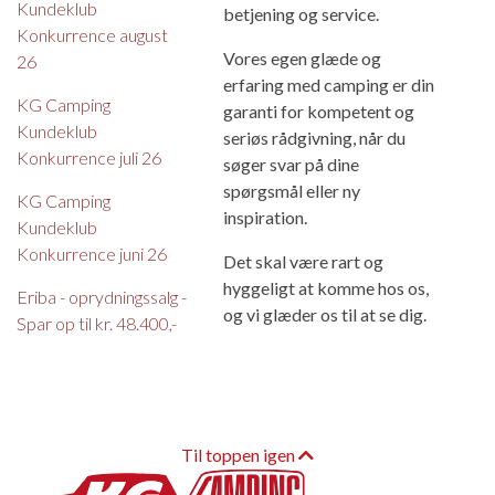
Kundeklub
betjening og service.
Konkurrence august
Vores egen glæde og
26
erfaring med camping er din
KG Camping
garanti for kompetent og
Kundeklub
seriøs rådgivning, når du
Konkurrence juli 26
søger svar på dine
spørgsmål eller ny
KG Camping
inspiration.
Kundeklub
Konkurrence juni 26
Det skal være rart og
hyggeligt at komme hos os,
Eriba - oprydningssalg -
og vi glæder os til at se dig.
Spar op til kr. 48.400,-
Til toppen igen