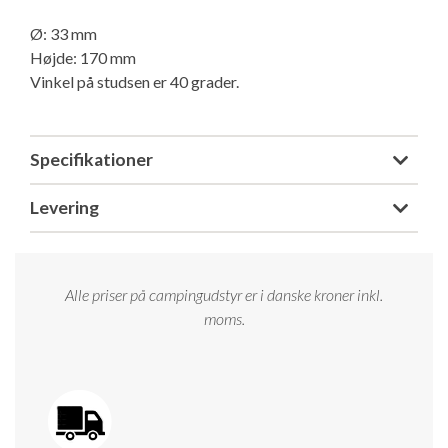
Isabella Opstillingsvejledninger
Ø: 33 mm
GPDR - Optagelse af foto og video
Højde: 170 mm
Vinkel på studsen er 40 grader.
GPDR - KG Camping Kundeklub
Specifikationer
Levering
Alle priser på campingudstyr er i danske kroner inkl.
moms.