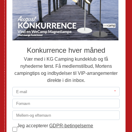
Nye Campingvogne
Nye Autocampere og Vans
Brugte Campingvogne
Brugte Autocampere og Vans
Webshop
Værksted
Mortens Campingtips
KG Camping Kundeklub
Nyheder
Adria
Adria Vans
Adria Autocampere
Eriba
Fendt
Hobby
Randger Van