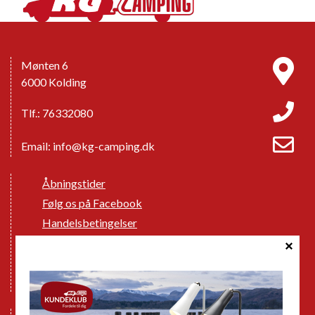
Mønten 6
6000 Kolding
Tlf.: 76332080
Email:
info@kg-camping.dk
Åbningstider
Følg os på Facebook
Handelsbetingelser
Cookie politik
Databeskyttelse GDPR
GPDR - Optagelse af foto og video