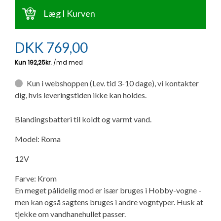
Ny campingvogn - godt at vide
Adria Astella
Next
Hobby Prestige
Adria Coral
Internet i campingvognen
Læg I Kurven
GRØN Virksomhed
Vil du sælge din campingvogn?
Hobby Maxia
Lille campingvogn
Adria Compact
Aircondition og klimaanlæg
DKK
769,00
Tuxer måleskemaer
Brugte telte og udstyr
Finansiering af campingvogn
Gas-komfort i din campingvogn
Sikker handel
Kun i webshoppen (Lev. tid 3-10 dage), vi kontakter
Isabella fortelte
Forsikring af campingvogn
E-trailer kontrol- og sikkerhedsapp
dig, hvis leveringstiden ikke kan holdes.
Klagemuligheder
Camping erhverv
Isabella Fortelte
Byvand - rindende vand i campingvognen
Blandingsbatteri til koldt og varmt vand.
Konkurrenceregler
Model: Roma
Isabella Lufttelte
3 spændende ideer til campingvognen
12V
Handelsbetingelser - webshop
Isabella weekend- og vinterfortelte
GPS tracker til autocamper og campingvogn
Farve: Krom
Cookie & Privatlivspolitik
En meget pålidelig mod er især bruges i Hobby-vogne -
men kan også sagtens bruges i andre vogntyper. Husk at
Isabella fortelte til specialvogne
tjekke om vandhanehullet passer.
Persondata