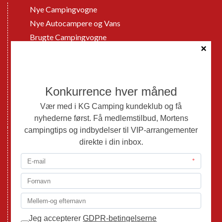
Nye Campingvogne
Nye Autocampere og Vans
Brugte Campingvogne
Brugte Autocampere og Vans
Webshop
Værksted
Mortens Campingtips
KG Camping Kundeklub
Nyheder
Adria
Adria Vans
Adria Autocampere
Eriba
Fendt
Hobby
Randger Van