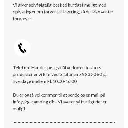
Vi giver selvfølgelig besked hurtigst muligt med
oplysninger om forventet levering, så du ikke venter
forgæves.
Telefon:
Har du spørgsmål vedrørende vores
produkter er vi klar ved telefonen 76 33 20 80 på
hverdage mellem kl. 10.00-16.00.
Du er også velkommen tll at sende os en mail på
info@kg-camping.dk - Vi svarer så hurtigt det er
muligt.