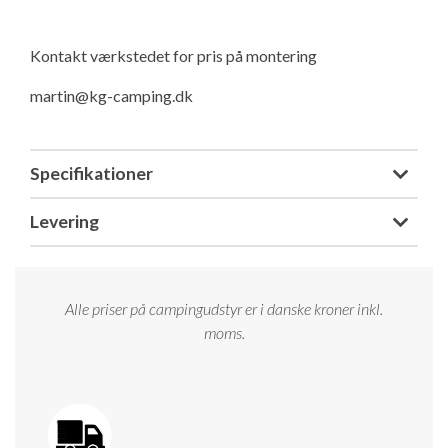
Isabella Opstillingsvejledninger
GPDR - Optagelse af foto og video
Kontakt værkstedet for pris på montering
martin@kg-camping.dk
GPDR - KG Camping Kundeklub
Specifikationer
Levering
Alle priser på campingudstyr er i danske kroner inkl.
moms.