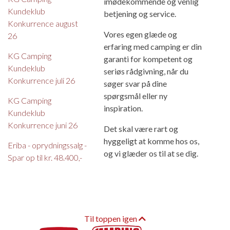
imødekommende og venlig
Kundeklub
betjening og service.
Konkurrence august
Vores egen glæde og
26
erfaring med camping er din
KG Camping
garanti for kompetent og
Kundeklub
seriøs rådgivning, når du
Konkurrence juli 26
søger svar på dine
spørgsmål eller ny
KG Camping
inspiration.
Kundeklub
Konkurrence juni 26
Det skal være rart og
hyggeligt at komme hos os,
Eriba - oprydningssalg -
og vi glæder os til at se dig.
Spar op til kr. 48.400,-
Til toppen igen