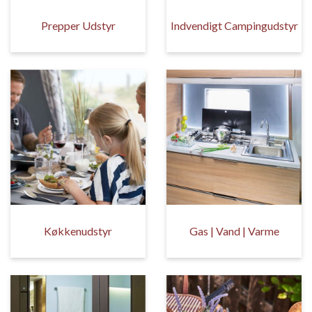
Prepper Udstyr
Indvendigt Campingudstyr
Køkkenudstyr
Gas | Vand | Varme