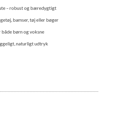
ute – robust og bæredygtigt
etøj, bamser, tøj eller bøger
r både børn og voksne
geligt, naturligt udtryk