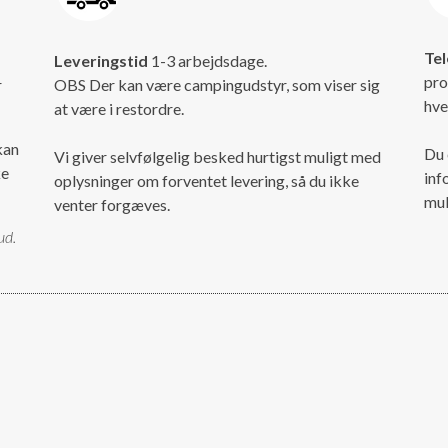
Tel
Leveringstid
1-3 arbejdsdage.
pro
r
OBS Der kan være campingudstyr, som viser sig
hve
at være i restordre.
kan
Du 
Vi giver selvfølgelig besked hurtigst muligt med
ke
inf
oplysninger om forventet levering, så du ikke
mul
venter forgæves.
ud.