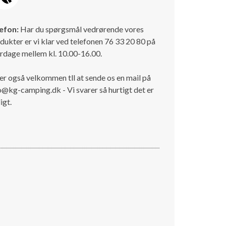
efon:
Har du spørgsmål vedrørende vores
dukter er vi klar ved telefonen 76 33 20 80 på
rdage mellem kl. 10.00-16.00.
er også velkommen tll at sende os en mail på
o@kg-camping.dk - Vi svarer så hurtigt det er
igt.