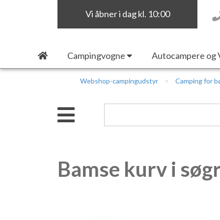
Vi åbner i dag kl. 10:00
Campingvogne
Autocampere og 
Webshop-campingudstyr
Camping for b
Bamse kurv i søgræ