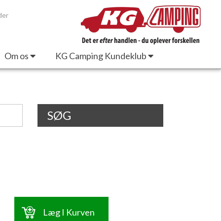
der
Om os
KG Camping Kundeklub
SØG
Læg I Kurven