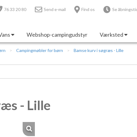
76 33 20 80
Send e-mail
Find os
Se åbningsti
Vans
Webshop-campingudstyr
Værksted
ørn
Campingmøbler for børn
Bamse kurv i søgræs - Lille
s - Lille