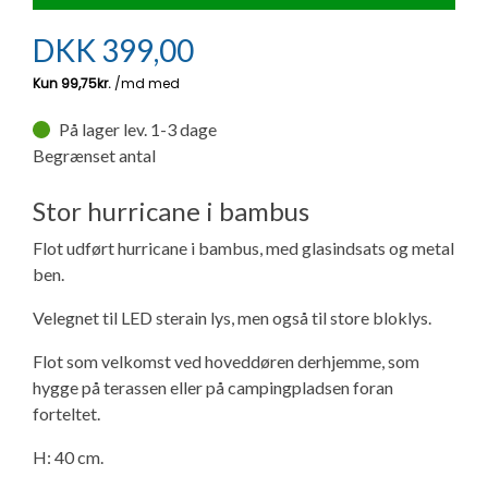
Ny campingvogn - godt at vide
Adria Astella
Next
Hobby Prestige
Adria Coral
Internet i campingvognen
GRØN Virksomhed
DKK
399,00
Vil du sælge din campingvogn?
Hobby Maxia
Lille campingvogn
Adria Compact
Aircondition og klimaanlæg
Tuxer måleskemaer
På lager lev. 1-3 dage
Brugte telte og udstyr
Finansiering af campingvogn
Gas-komfort i din campingvogn
Begrænset antal
Sikker handel
Isabella fortelte
Forsikring af campingvogn
E-trailer kontrol- og sikkerhedsapp
Stor hurricane i bambus
Klagemuligheder
Flot udført hurricane i bambus, med glasindsats og metal
Camping erhverv
Isabella Fortelte
Byvand - rindende vand i campingvognen
ben.
Konkurrenceregler
Velegnet til LED sterain lys, men også til store bloklys.
Isabella Lufttelte
3 spændende ideer til campingvognen
Handelsbetingelser - webshop
Flot som velkomst ved hoveddøren derhjemme, som
Isabella weekend- og vinterfortelte
GPS tracker til autocamper og campingvogn
hygge på terassen eller på campingpladsen foran
forteltet.
Cookie & Privatlivspolitik
Isabella fortelte til specialvogne
H: 40 cm.
Persondata