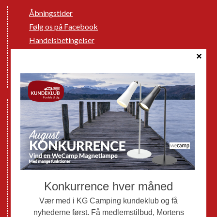
Åbningstider
Følg os på Facebook
Handelsbetingelser
Cookie politik
Databeskyttelse GDPR
GPDR - Optagelse af foto og video
Nye Campingvogne
Nye Autocampere og Vans
Brugte Campingvogne
Brugte Autocampere og Vans
Webshop
Værksted
Mortens Campingtips
KG Camping Kundeklub
Nyheder