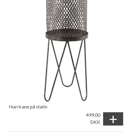
Hurricane på stativ
+
499,00
DKK