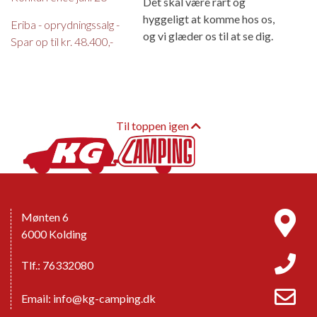
Det skal være rart og
hyggeligt at komme hos os,
Eriba - oprydningssalg -
og vi glæder os til at se dig.
Spar op til kr. 48.400,-
Til toppen igen
Mønten 6
6000 Kolding
Tlf.: 76332080
Email:
info@kg-camping.dk