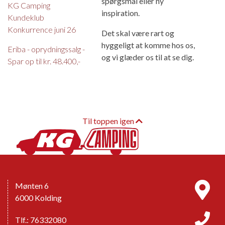
spørgsmål eller ny
KG Camping
inspiration.
Kundeklub
Konkurrence juni 26
Det skal være rart og
hyggeligt at komme hos os,
Eriba - oprydningssalg -
og vi glæder os til at se dig.
Spar op til kr. 48.400,-
Til toppen igen
Mønten 6
6000 Kolding
Tlf.: 76332080