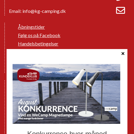
Email:
info@kg-camping.dk
Åbningstider
Følg os på Facebook
Handelsbetingelser
Cookie politik
Databeskyttelse GDPR
GPDR - Optagelse af foto og video
Nye Campingvogne
Nye Autocampere og Vans
Brugte Campingvogne
Brugte Autocampere og Vans
Webshop
Værksted