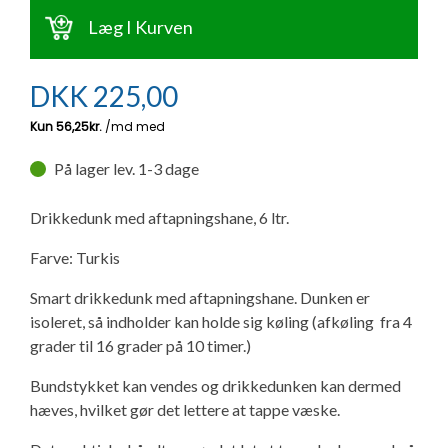
Ny campingvogn - godt at vide
Adria Astella
Next
Hobby Prestige
Adria Coral
Internet i campingvognen
Læg I Kurven
GRØN Virksomhed
Vil du sælge din campingvogn?
Hobby Maxia
Lille campingvogn
Adria Compact
Aircondition og klimaanlæg
DKK
225,00
Tuxer måleskemaer
Brugte telte og udstyr
Finansiering af campingvogn
Gas-komfort i din campingvogn
Sikker handel
På lager lev. 1-3 dage
Isabella fortelte
Forsikring af campingvogn
E-trailer kontrol- og sikkerhedsapp
Klagemuligheder
Drikkedunk med aftapningshane, 6 ltr.
Camping erhverv
Isabella Fortelte
Byvand - rindende vand i campingvognen
Farve: Turkis
Konkurrenceregler
Isabella Lufttelte
3 spændende ideer til campingvognen
Smart drikkedunk med aftapningshane. Dunken er
isoleret, så indholder kan holde sig køling (afkøling fra 4
Handelsbetingelser - webshop
grader til 16 grader på 10 timer.)
Isabella weekend- og vinterfortelte
GPS tracker til autocamper og campingvogn
Cookie & Privatlivspolitik
Bundstykket kan vendes og drikkedunken kan dermed
hæves, hvilket gør det lettere at tappe væske.
Isabella fortelte til specialvogne
Persondata