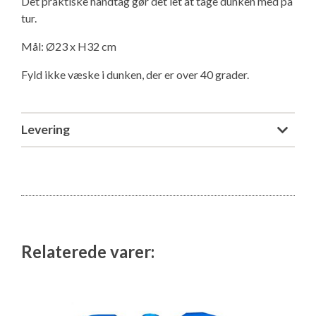
Det praktiske håndtag gør det let at tage dunken med på
Isabella Opstillingsvejledninger
tur.
GPDR - Optagelse af foto og video
Mål: Ø23 x H32 cm
GPDR - KG Camping Kundeklub
Fyld ikke væske i dunken, der er over 40 grader.
Levering
Relaterede varer: