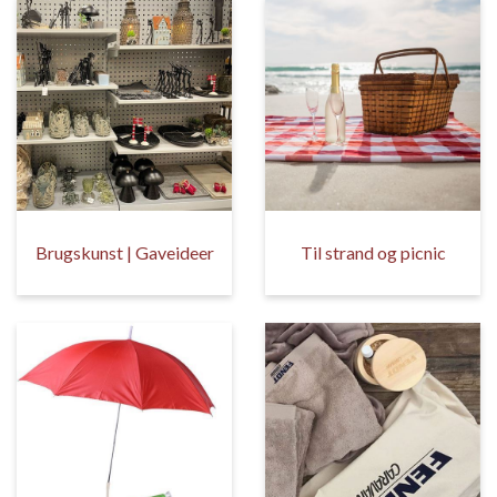
Brugskunst | Gaveideer
Til strand og picnic