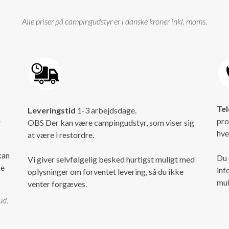
Alle priser på campingudstyr er i danske kroner inkl. moms.
Tel
Leveringstid
1-3 arbejdsdage.
pro
r
OBS Der kan være campingudstyr, som viser sig
hve
at være i restordre.
kan
Du 
Vi giver selvfølgelig besked hurtigst muligt med
ke
inf
oplysninger om forventet levering, så du ikke
mul
venter forgæves.
ud.