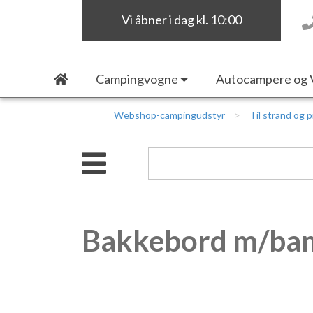
Vi åbner i dag kl. 10:00
Campingvogne
Autocampere og 
Webshop-campingudstyr
Til strand og p
Bakkebord m/bam