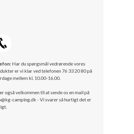
efon:
Har du spørgsmål vedrørende vores
dukter er vi klar ved telefonen 76 33 20 80 på
rdage mellem kl. 10.00-16.00.
er også velkommen tll at sende os en mail på
o@kg-camping.dk - Vi svarer så hurtigt det er
igt.