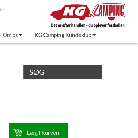
der
Om os
KG Camping Kundeklub
SØG
Læg I Kurven