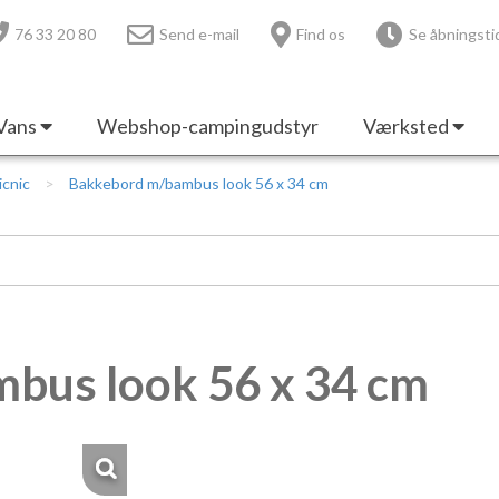
76 33 20 80
Send e-mail
Find os
Se åbningsti
Vans
Webshop-campingudstyr
Værksted
icnic
Bakkebord m/bambus look 56 x 34 cm
bus look 56 x 34 cm