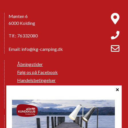
Mønten 6
6000 Kolding
Tlf.: 76332080
Email:
info@kg-camping.dk
Åbningstider
Følg os på Facebook
Handelsbetingelser
Cookie politik
Databeskyttelse GDPR
GPDR - Optagelse af foto og video
Nye Campingvogne
Nye Autocampere og Vans