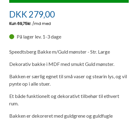
Ny campingvogn - godt at vide
Adria Astella
Next
Hobby Prestige
Adria Coral
Internet i campingvognen
GRØN Virksomhed
DKK
279,00
Vil du sælge din campingvogn?
Hobby Maxia
Lille campingvogn
Adria Compact
Aircondition og klimaanlæg
Tuxer måleskemaer
På lager lev. 1-3 dage
Brugte telte og udstyr
Finansiering af campingvogn
Gas-komfort i din campingvogn
Sikker handel
Speedtsberg Bakke m/Guld mønster - Str. Large
Isabella fortelte
Forsikring af campingvogn
E-trailer kontrol- og sikkerhedsapp
Dekorativ bakke i MDF med smukt Guld mønster.
Klagemuligheder
Camping erhverv
Isabella Fortelte
Byvand - rindende vand i campingvognen
Bakken er særlig egnet til små vaser og stearin lys, og vil
Konkurrenceregler
pynte op i alle stuer.
Isabella Lufttelte
3 spændende ideer til campingvognen
Et både funktionelt og dekorativt tilbehør til ethvert
Handelsbetingelser - webshop
rum.
Isabella weekend- og vinterfortelte
GPS tracker til autocamper og campingvogn
Bakken er dekoreret med guldgrene og guldfugle
Cookie & Privatlivspolitik
Isabella fortelte til specialvogne
Persondata