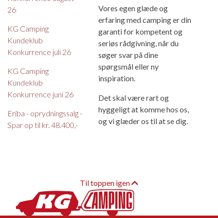
Vores egen glæde og
26
erfaring med camping er din
KG Camping
garanti for kompetent og
Kundeklub
seriøs rådgivning, når du
Konkurrence juli 26
søger svar på dine
spørgsmål eller ny
KG Camping
inspiration.
Kundeklub
Konkurrence juni 26
Det skal være rart og
hyggeligt at komme hos os,
Eriba - oprydningssalg -
og vi glæder os til at se dig.
Spar op til kr. 48.400,-
Til toppen igen