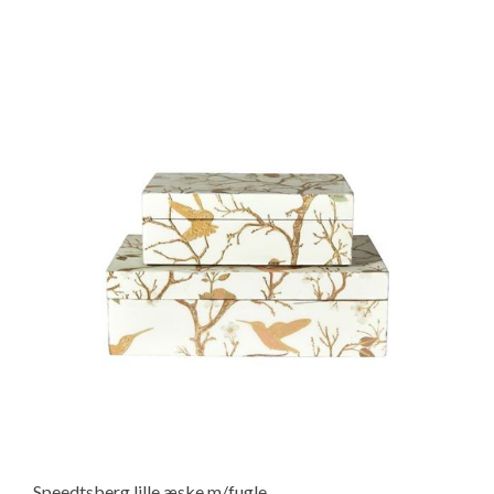
Speedtsberg lille æske m/fugle