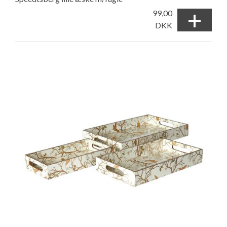
+
99,00
DKK