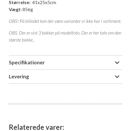
Størrelse:
41x25x5cm
Isabella Opstillingsvejledninger
Vægt:
856g
GPDR - Optagelse af foto og video
OBS! På billedet kan der være varianter vi ikke har i sortiment.
GPDR - KG Camping Kundeklub
OBS. Der er vist 3 bakker på modelfoto. Der er her tale om den
største bakke..
Specifikationer
Levering
Relaterede varer: