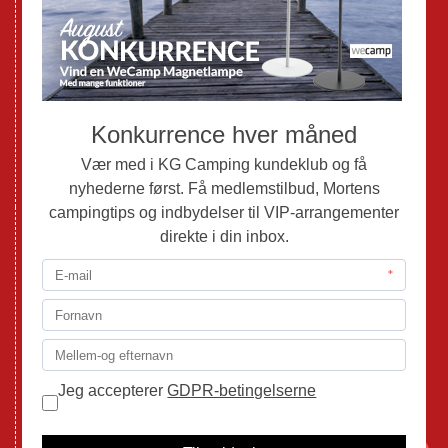
Brugte Campingvogne
Brugte Autocampere og Vans
Webshop
Værksted
Mortens Campingtips
KG Camping Kundeklub
Nyheder
Adria
Adria Vans
Adria Autocampere
Eriba
Fendt
Hobby
Randger Van
Tabbert
Isabella
1