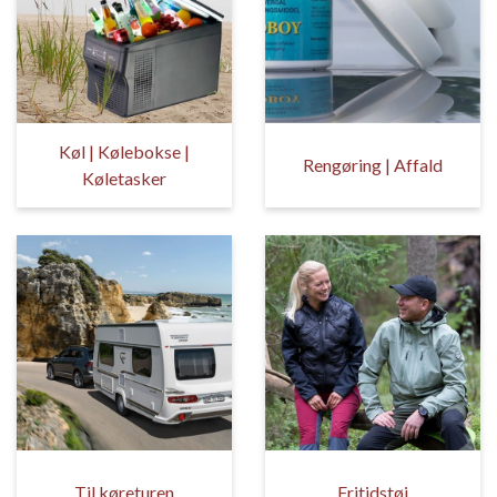
Køl | Kølebokse |
Rengøring | Affald
Køletasker
Til køreturen
Fritidstøj