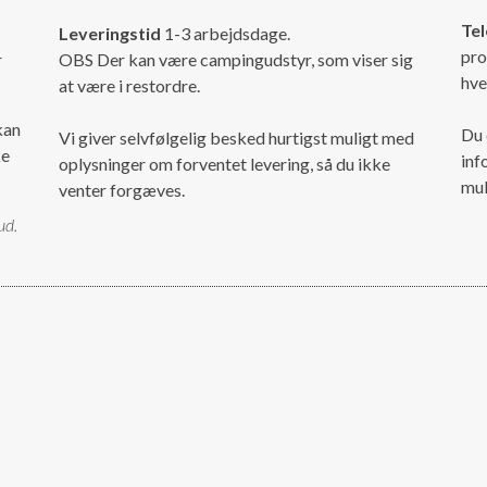
Tel
Leveringstid
1-3 arbejdsdage.
pro
r
OBS Der kan være campingudstyr, som viser sig
hve
at være i restordre.
kan
Du 
Vi giver selvfølgelig besked hurtigst muligt med
ke
inf
oplysninger om forventet levering, så du ikke
mul
venter forgæves.
ud.