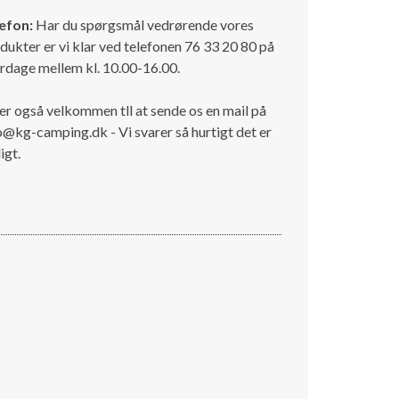
efon:
Har du spørgsmål vedrørende vores
dukter er vi klar ved telefonen 76 33 20 80 på
rdage mellem kl. 10.00-16.00.
er også velkommen tll at sende os en mail på
o@kg-camping.dk - Vi svarer så hurtigt det er
igt.