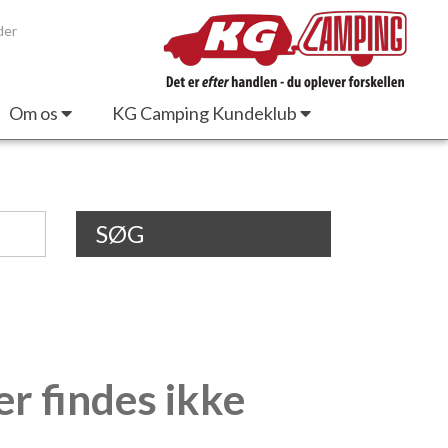
der
Om os
KG Camping Kundeklub
SØG
er findes ikke