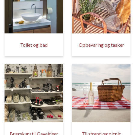
Toilet og bad
Opbevaring og tasker
Brugskunst | Gaveideer
Til strand og picnic