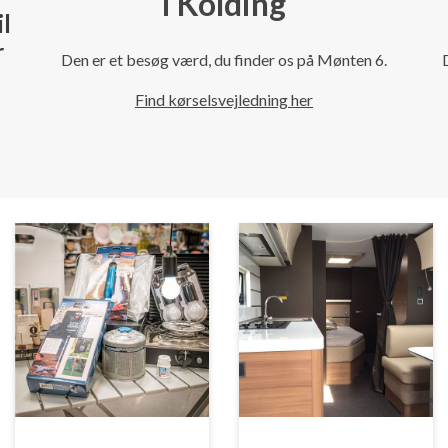
i Kolding
il
r
Den er et besøg værd, du finder os på Mønten 6.
Find kørselsvejledning her