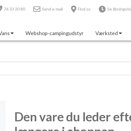
76 33 20 80
Send e-mail
Find os
Se åbningsti
Vans
Webshop-campingudstyr
Værksted
Den vare du leder eft