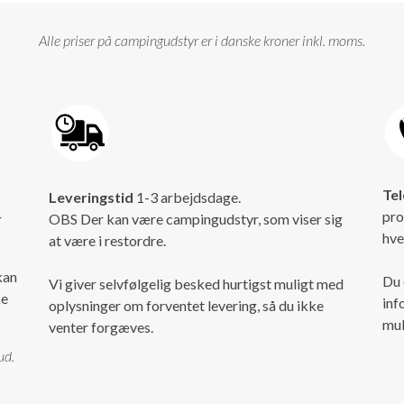
Alle priser på campingudstyr er i danske kroner inkl. moms.
Tel
Leveringstid
1-3 arbejdsdage.
pro
r
OBS Der kan være campingudstyr, som viser sig
hve
at være i restordre.
kan
Du 
Vi giver selvfølgelig besked hurtigst muligt med
ke
inf
oplysninger om forventet levering, så du ikke
mul
venter forgæves.
ud.