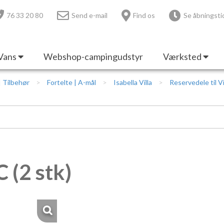
76 33 20 80
Send e-mail
Find os
Se åbningsti
Vans
Webshop-campingudstyr
Værksted
 | Tilbehør
Fortelte | A-mål
Isabella Villa
Reservedele til Vi
 (2 stk)