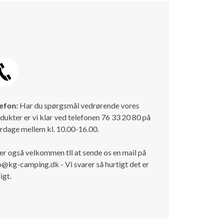
efon:
Har du spørgsmål vedrørende vores
dukter er vi klar ved telefonen 76 33 20 80 på
rdage mellem kl. 10.00-16.00.
er også velkommen tll at sende os en mail på
o@kg-camping.dk - Vi svarer så hurtigt det er
igt.