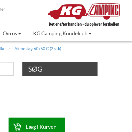
der
Om os
KG Camping Kundeklub
lla
Alubeslag 60x60 C (2 stk)
SØG
Læg I Kurven