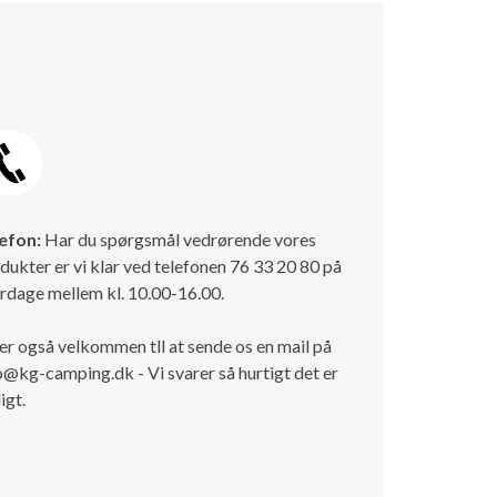
efon:
Har du spørgsmål vedrørende vores
dukter er vi klar ved telefonen 76 33 20 80 på
rdage mellem kl. 10.00-16.00.
er også velkommen tll at sende os en mail på
o@kg-camping.dk - Vi svarer så hurtigt det er
igt.