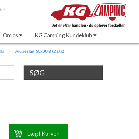
der
Om os
KG Camping Kundeklub
lla
Alubeslag 60x30 B (2 stk)
SØG
Læg I Kurven