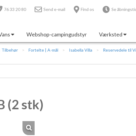
76 33 20 80
Send e-mail
Find os
Se åbningsti
Vans
Webshop-campingudstyr
Værksted
 | Tilbehør
Fortelte | A-mål
Isabella Villa
Reservedele til Vi
 (2 stk)