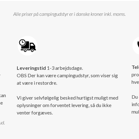
Alle priser på campingudstyr er i danske kroner inkl. moms.
Tel
Leveringstid
1-3 arbejdsdage.
pro
r
OBS Der kan være campingudstyr, som viser sig
hve
at være i restordre.
kan
Du 
Vi giver selvfølgelig besked hurtigst muligt med
ke
inf
oplysninger om forventet levering, så du ikke
mul
venter forgæves.
ud.