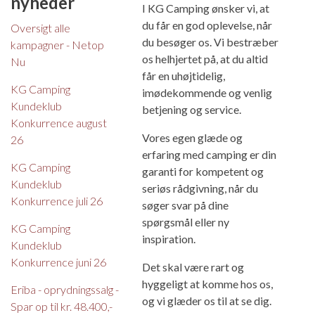
nyheder
I KG Camping ønsker vi, at
du får en god oplevelse, når
Oversigt alle
du besøger os. Vi bestræber
kampagner - Netop
os helhjertet på, at du altid
Nu
får en uhøjtidelig,
KG Camping
imødekommende og venlig
Kundeklub
betjening og service.
Konkurrence august
Vores egen glæde og
26
erfaring med camping er din
KG Camping
garanti for kompetent og
Kundeklub
seriøs rådgivning, når du
Konkurrence juli 26
søger svar på dine
spørgsmål eller ny
KG Camping
inspiration.
Kundeklub
Konkurrence juni 26
Det skal være rart og
hyggeligt at komme hos os,
Eriba - oprydningssalg -
og vi glæder os til at se dig.
Spar op til kr. 48.400,-