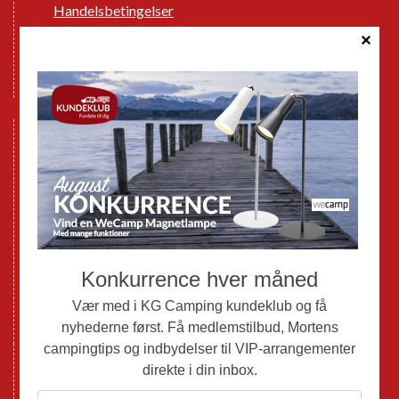
Handelsbetingelser
Cookie politik
Databeskyttelse GDPR
GPDR - Optagelse af foto og video
Nye Campingvogne
Nye Autocampere og Vans
Brugte Campingvogne
Brugte Autocampere og Vans
Webshop
Værksted
Mortens Campingtips
KG Camping Kundeklub
Nyheder
Adria
Adria Vans