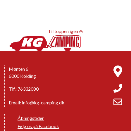
Til toppen igen
Mønten 6
6000 Kolding
Tlf.: 76332080
Email:
info@kg-camping.dk
Åbningstider
Følg os på Facebook