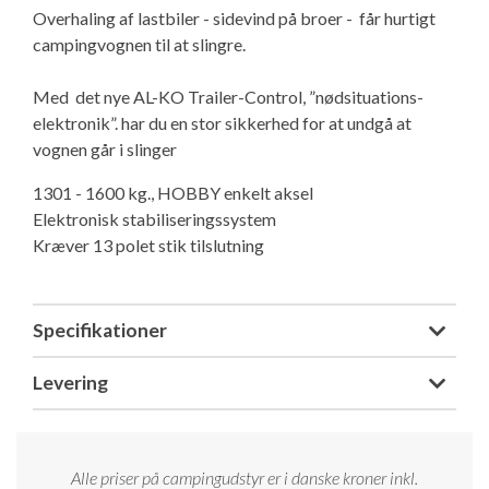
Overhaling af lastbiler - sidevind på broer - får hurtigt
Isabella Opstillingsvejledninger
campingvognen til at slingre.
GPDR - Optagelse af foto og video
Med det nye AL-KO Trailer-Control, ”nødsituations-
GPDR - KG Camping Kundeklub
elektronik”. har du en stor sikkerhed for at undgå at
vognen går i slinger
1301 - 1600 kg., HOBBY enkelt aksel
Elektronisk stabiliseringssystem
Kræver 13 polet stik tilslutning
Specifikationer
Levering
Alle priser på campingudstyr er i danske kroner inkl.