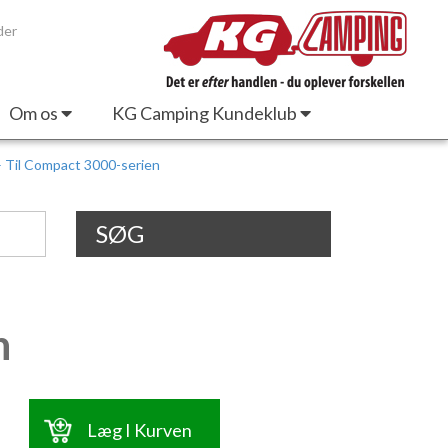
der
Om os
KG Camping Kundeklub
– Til Compact 3000-serien
SØG
n
Læg I Kurven