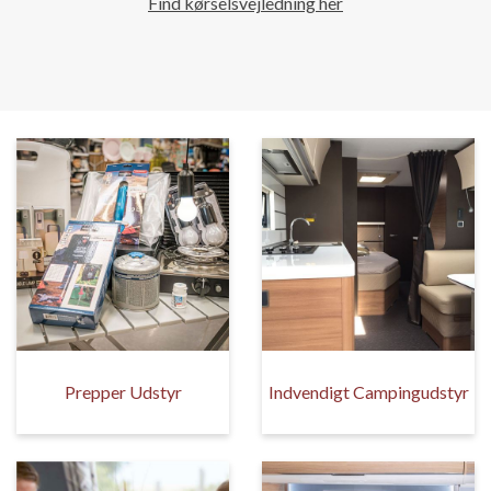
Find kørselsvejledning her
Prepper Udstyr
Indvendigt Campingudstyr