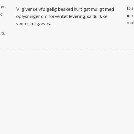
kan
Du 
Vi giver selvfølgelig besked hurtigst muligt med
ke
inf
oplysninger om forventet levering, så du ikke
mul
venter forgæves.
ud.