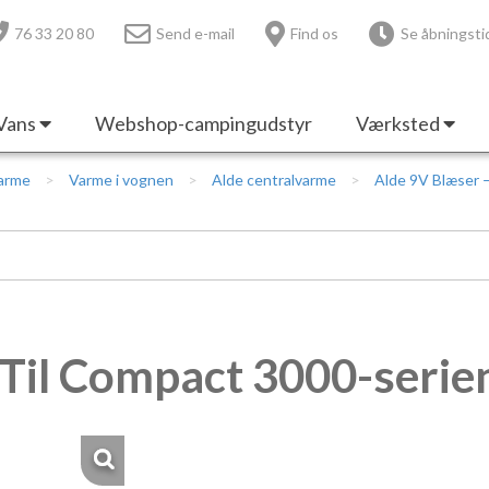
76 33 20 80
Send e-mail
Find os
Se åbningsti
Vans
Webshop-campingudstyr
Værksted
Varme
Varme i vognen
Alde centralvarme
Alde 9V Blæser 
 Til Compact 3000-serie