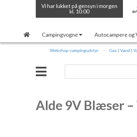
Vi har lukket på gensyn i morgen
kl. 10:00
Campingvogne
Autocampere og 
Webshop-campingudstyr
Gas | Vand | 
Alde 9V Blæser –