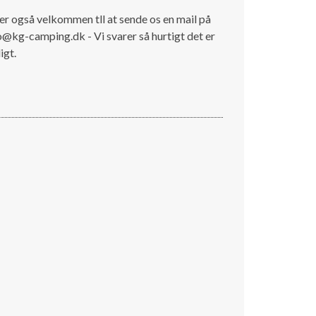
er også velkommen tll at sende os en mail på
o@kg-camping.dk - Vi svarer så hurtigt det er
igt.